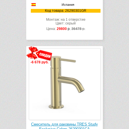
Испания
Код товара: 26290301GR
Монтаж: на 1 отверстие
Цвет: серый
Цена:
29800
р.
36478
р.
-6 678 руб.
Смеситель для раковины TRES Study
Exclusive Colors 26290301CA