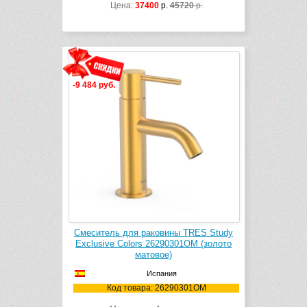
Цена:
37400
р.
45720
р.
-9 484 руб.
Смеситель для раковины TRES Study
Exclusive Colors 26290301OM (золото
матовое)
Испания
Код товара: 26290301OM