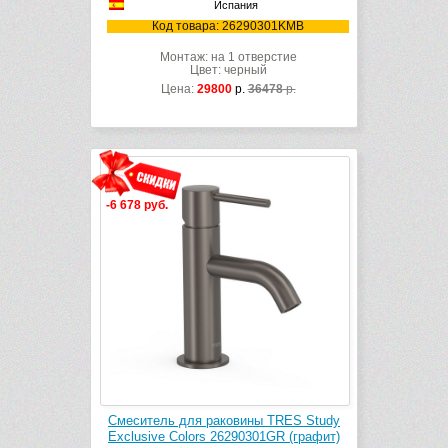
Испания
Код товара: 26290301KMB
Монтаж: на 1 отверстие
Цвет: черный
Цена:
29800
р.
36478
р.
-6 678 руб.
Смеситель для раковины TRES Study
Exclusive Colors 26290301GR (графит)