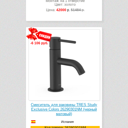
Монтаж: на 1 отверстие
Цвет: золото
Цена:
42000
р.
51484
р.
-6 106 руб.
Смеситель для раковины TRES Study
Exclusive Colors 26290301NM (черный
матовый)
Испания
Код товара: 26290301NM