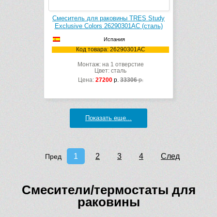
Смеситель для раковины TRES Study
Exclusive Colors 26290301AC (сталь)
Испания
Код товара: 26290301AC
Монтаж: на 1 отверстие
Цвет: сталь
Цена:
27200
р.
33306
р.
Показать еще...
1
2
3
4
След
Пред
Смесители/термостаты для
раковины