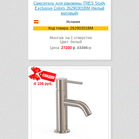
Смеситель для раковины TRES Study
Exclusive Colors 26290301BM (белый
матовый)
Испания
Код товара: 26290301BM
Монтаж: на 1 отверстие
Цвет: белый
Цена:
27200
р.
33306
р.
-6 106 руб.