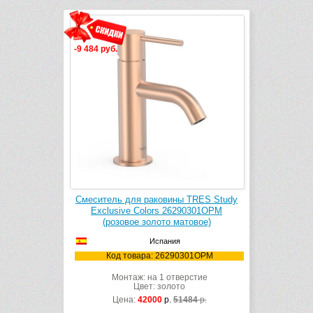
-9 484 руб.
Смеситель для раковины TRES Study
Exclusive Colors 26290301OPM
(розовое золото матовое)
Испания
Код товара: 26290301OPM
Монтаж: на 1 отверстие
Цвет: золото
Цена:
42000
р.
51484
р.