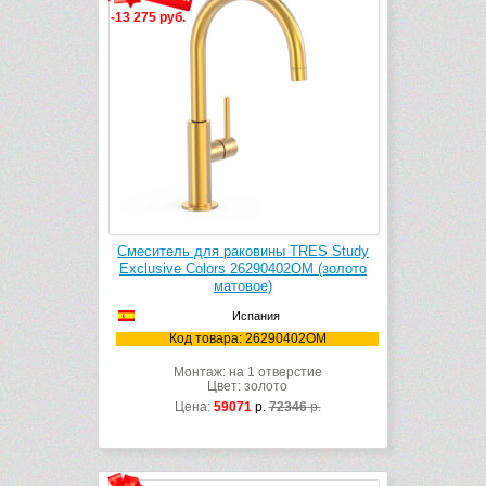
-13 275 руб.
Смеситель для раковины TRES Study
Exclusive Colors 26290402OM (золото
матовое)
Испания
Код товара: 26290402OM
Монтаж: на 1 отверстие
Цвет: золото
Цена:
59071
р.
72346
р.