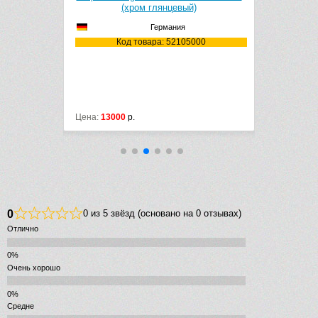
м)
(хром глянцевый)
151.107.11
Германия
60061
Код товара: 52105000
Код
лл
Цена:
13000
р.
Цена:
2142
р
0
0 из 5 звёзд (основано на 0 отзывах)
Отлично
Очень хорошо
Средне