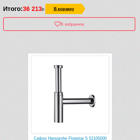
Итого:
36 213
р.
В корзину
В избранное
Рек
-561 руб.
atalano
Сифон Hansgrohe Flowstar S 52105000
Сифон