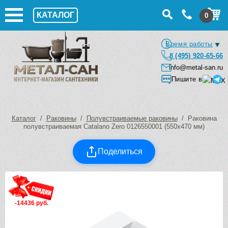
КАТАЛОГ
0
Время работы
8 (495) 920-65-66
info@metal-san.ru
Пишите в
Каталог
/
Раковины
/
Полувстраиваемые раковины
/ Раковина
полувстраиваемая Catalano Zero 0126550001 (550х470 мм)
Поделиться
-14436 руб.