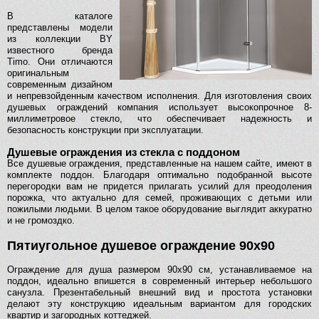
В каталоге
представлены модели
из коллекции BY
известного бренда
Timo. Они отличаются
оригинальным
современным дизайном
и непревзойденным качеством исполнения. Для изготовления своих
душевых ограждений компания использует высокопрочное 8-
миллиметровое стекло, что обеспечивает надежность и
безопасность конструкции при эксплуатации.
Душевые ограждения из стекла с поддоном
Все душевые ограждения, представленные на нашем сайте, имеют в
комплекте поддон. Благодаря оптимально подобранной высоте
перегородки вам не придется прилагать усилий для преодоления
порожка, что актуально для семей, проживающих с детьми или
пожилыми людьми. В целом такое оборудование выглядит аккуратно
и не громоздко.
Пятиугольное душевое ограждение 90х90
Ограждение для душа размером 90х90 см, устанавливаемое на
поддон, идеально впишется в современный интерьер небольшого
санузла. Презентабельный внешний вид и простота установки
делают эту конструкцию идеальным вариантом для городских
квартир и загородных коттеджей.