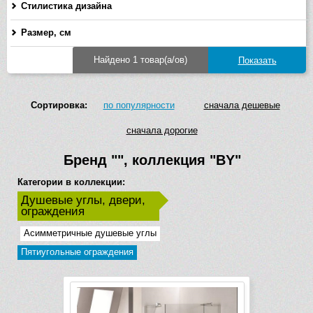
Стилистика дизайна
Размер, см
Найдено 1 товар(а/ов)
Сортировка:
по популярности
сначала дешевые
сначала дорогие
Бренд
""
, коллекция
"BY"
Категории в коллекции:
Душевые углы, двери,
ограждения
Асимметричные душевые углы
Пятиугольные ограждения