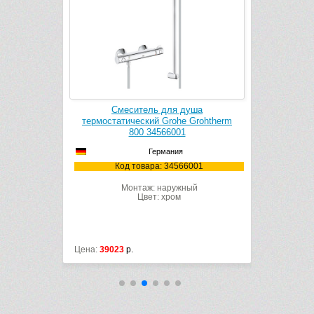
есителем
Смеситель для душа
Душевая 
24410
термостатический Grohe Grohtherm
Cosmo
800 34566001
Германия
410
Ко
Код товара: 34566001
ый
Монтаж: наружный
Цвет: хром
Цена:
39023
р.
Цена:
43300