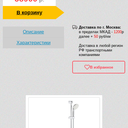
В корзину
Доставка по г. Москва:
Описание
в пределах МКАД -
1200
р
далее +
50
руб/км
Характеристики
Доставка в любой регион
РФ транспортными
компаниями
В избранное
Рек
-9 659 руб.