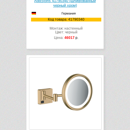
AddStoris 41790340 (шлифованный
черный хром)
Германия
Код товара: 41790340
Монтаж: настенный
Цвет: черный
Цена:
46017
р.