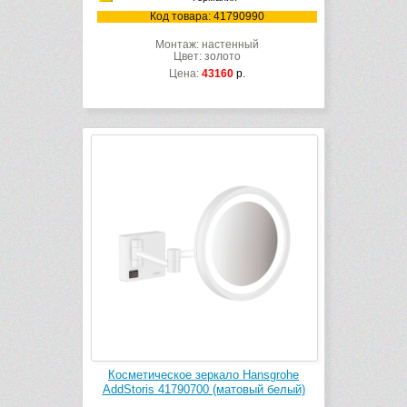
Код товара: 41790990
Монтаж: настенный
Цвет: золото
Цена:
43160
р.
Косметическое зеркало Hansgrohe
AddStoris 41790700 (матовый белый)