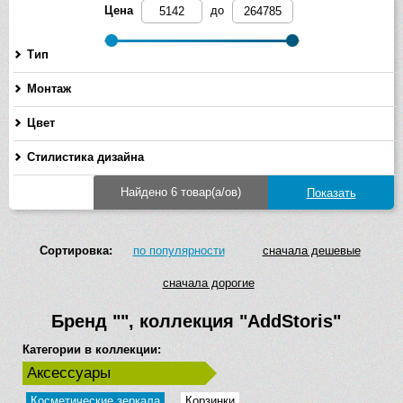
Цена
до
Тип
Монтаж
Цвет
Стилистика дизайна
Найдено 6 товар(а/ов)
Сортировка:
по популярности
сначала дешевые
сначала дорогие
Бренд
""
, коллекция
"AddStoris"
Категории в коллекции:
Аксессуары
Косметические зеркала
Корзинки