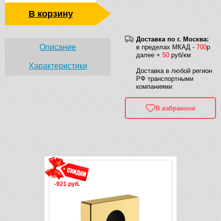
В корзину
Доставка по г. Москва:
Описание
в пределах МКАД -
700
р
далее +
50
руб/км
Характеристики
Доставка в любой регион
РФ транспортными
компаниями
В избранное
Рек
-921 руб.
-5 201 руб.