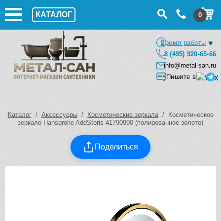
КАТАЛОГ
0
Время работы
8 (495) 920-65-66
info@metal-san.ru
Пишите в
Каталог
/
Аксессуары
/
Косметические зеркала
/ Косметическое
зеркало Hansgrohe AddStoris 41790990 (полированное золото)
Поделиться