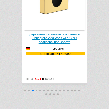
k Cleaner
Держатель гигиенических пакетов
Держател
1106
Hansgrohe AddStoris 41773990
Hansgr
(полированное золото)
(по
Германия
106
Код товара: 41773990
Ко
Цена:
5121
р.
6042
р.
Цена:
8836
р