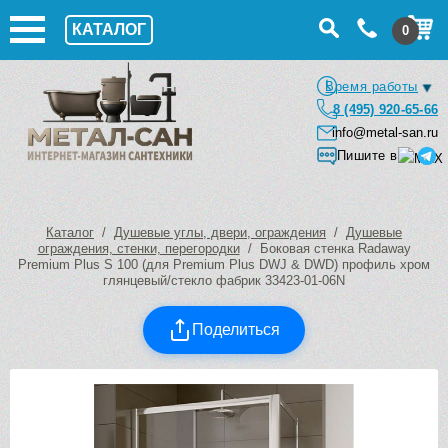
КАТАЛОГ
0
Время работы
8 (495) 920-65-66
info@metal-san.ru
Пишите в
Каталог
/
Душевые углы, двери, ограждения
/
Душевые
ограждения, стенки, перегородки
/ Боковая стенка Radaway
Premium Plus S 100 (для Premium Plus DWJ & DWD) профиль хром
глянцевый/стекло фабрик 33423-01-06N
Поделиться