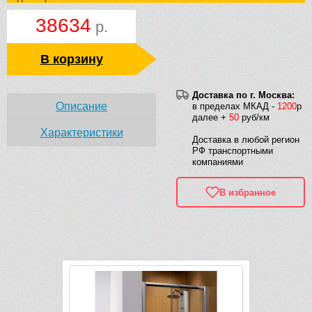
38634
р.
В корзину
Доставка по г. Москва:
Описание
в пределах МКАД -
1200
р
далее +
50
руб/км
Характеристики
Доставка в любой регион
РФ транспортными
компаниями
В избранное
Рек