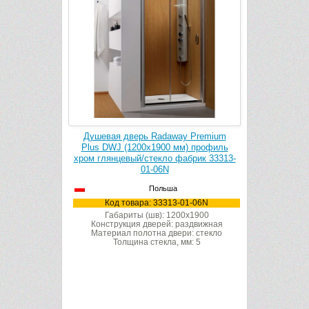
y Premium
Душевая дверь Radaway Premium
Душевая
м) профиль
Plus DWJ (1300х1900 мм) профиль
Plus DWJ
брик 33313-
хром глянцевый/стекло фабрик 33333-
хром глянц
01-06N
Польша
01-06N
Код товара: 33333-01-06N
Код
0x1900
Габариты (шв): 1300x1900
Габ
аздвижная
Конструкция дверей: раздвижная
Констру
и: стекло
Материал полотна двери: стекло
Матери
м: 5
Толщина стекла, мм: 5
То