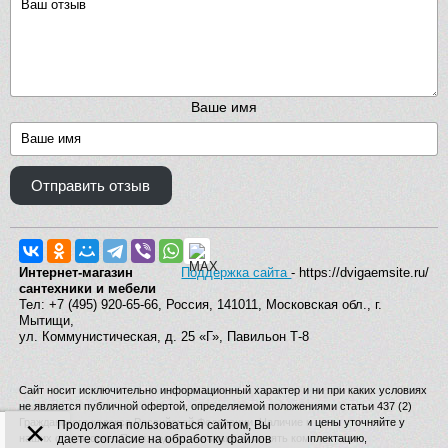
Ваше имя
Отправить отзыв
Интернет-магазин
Поддержка сайта
- https://dvigaemsite.ru/
сантехники и мебели
Тел: +7 (495) 920-65-66, Россия, 141011, Московская обл., г.
Мытищи,
ул. Коммунистическая, д. 25 «Г», Павильон Т-8
Сайт носит исключительно информационный характер и ни при каких условиях
не является публичной офертой, определяемой положениями статьи 437 (2)
×
Гражданского кодекса Российской Федерации. Наличие и цены уточняйте у
Продолжая пользоваться сайтом, Вы
наших операторов. Производитель вправе изменять комплектацию,
даете согласие на обработку файлов