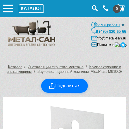
КАТАЛОГ
0
Время работы
8 (495) 920-65-66
info@metal-san.ru
Пишите в
Каталог
/
Инсталляции скрытого монтажа
/
Комплектующие к
инсталляциям
/ Звукоизоляционный комплект AlcaPlast M910CR
Поделиться