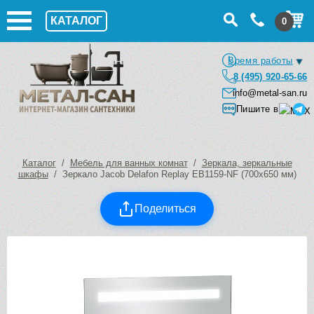
КАТАЛОГ
0
Время работы
8 (495) 920-65-66
info@metal-san.ru
Пишите в
Каталог
/
Мебель для ванных комнат
/
Зеркала, зеркальные
шкафы
/ Зеркало Jacob Delafon Replay EB1159-NF (700х650 мм)
Поделиться