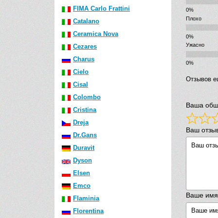
FIMA Carlo Frattini
Плохо
Catalano
Ceramica Nova
Ужасно
Cezares
Charus
Cielo
Отзывов е
Cisal
Colombo
Ваша общ
Cristina
Dreja
Ваш отзы
Dr.Gans
Duravit
Dyson
Elsen
Emco
Ваше имя
Flaminia
Florentina