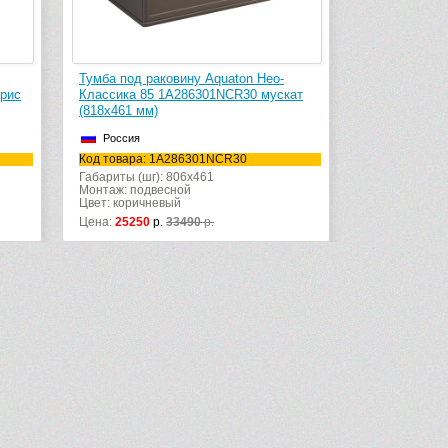
Тумба под раковину Aquaton Нео-
арис
Классика 85 1A286301NCR30 мускат
(818х461 мм)
Россия
Код товара: 1A286301NCR30
Габариты (шг): 806x461
Монтаж: подвесной
Цвет: коричневый
Цена:
25250
р.
33490
р.