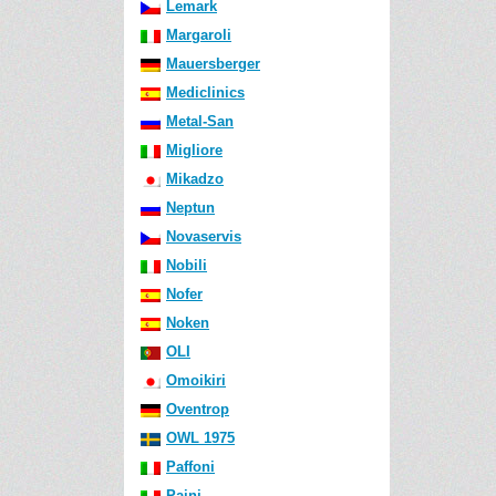
Lemark
Margaroli
Mauersberger
Mediclinics
Metal-San
Migliore
Mikadzo
Neptun
Novaservis
Nobili
Nofer
Noken
OLI
Omoikiri
Oventrop
OWL 1975
Paffoni
Paini