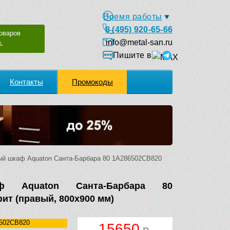
Время работы
8 (495) 920-65-66
оваров
info@metal-san.ru
.
Пишите в
Контакты
Промокоды
й шкаф Aquaton Санта-Барбара 80 1A286502CB820
ф Aquaton Санта-Барбара 80
ит (правый, 800х900 мм)
502CB820
15650
р.