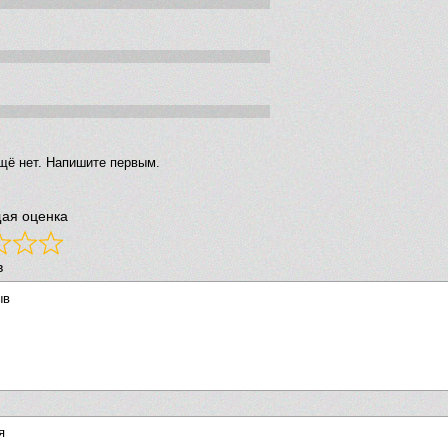
щё нет. Напишите первым.
ая оценка
в