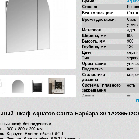
Бренд:
Aquat
Страна:
Росси
Вся коллекция:
Санта
Время доставки:
Сро
уточн
Материал
лдсп
Ширина, мм
800
Высота, мм
900
Глубина, мм
130
Цвет
серый
Тип
зерка
Ориентация
униве
Подсветка
нет
Стилистика
совре
дизайна
Система плавного
есть
закрывания
Декор
нет
П
Дополнительные
нет
функции
ьный шкаф Aquaton Санта-Барбара 80 1A286502CB
льный шкаф
без подсветки
ты: 900 х 800 х 202 мм
ал Корпуса: Влагостойкая ЛДСП
ал Фасада: Влагостойкая ЛДСП, Зеркало