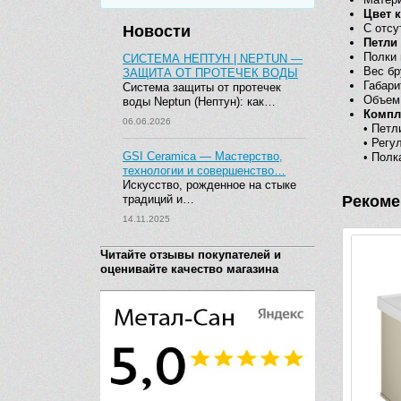
Цвет к
С отсу
Новости
Петли
Полки 
СИСТЕМА НЕПТУН | NEPTUN —
Вес бр
ЗАЩИТА ОТ ПРОТЕЧЕК ВОДЫ
Габари
Система защиты от протечек
Объем 
воды Neptun (Нептун): как…
Компл
06.06.2026
• Петл
• Регу
GSI Ceramica — Мастерство,
• Полк
технологии и совершенство…
Искусство, рожденное на стыке
традиций и…
Рекоме
14.11.2025
Читайте отзывы покупателей и
оценивайте качество магазина