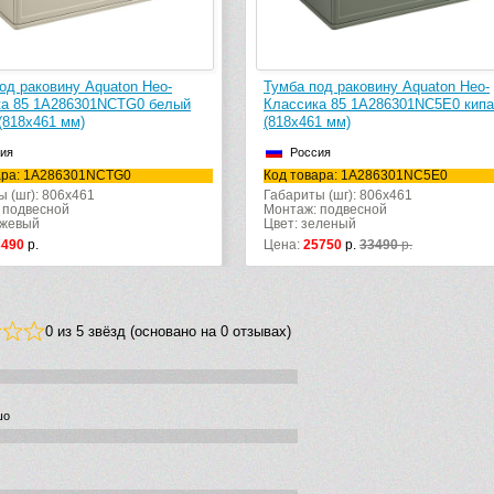
од раковину Aquaton Нео-
Тумба под раковину Aquaton Нео-
ка 85 1A286301NCTG0 белый
Классика 85 1A286301NC5E0 кип
(818х461 мм)
(818х461 мм)
ия
Россия
ара: 1A286301NCTG0
Код товара: 1A286301NC5E0
ы (шг): 806x461
Габариты (шг): 806x461
 подвесной
Монтаж: подвесной
ежевый
Цвет: зеленый
3490
р.
Цена:
25750
р.
33490
р.
0 из 5 звёзд (основано на 0 отзывах)
шо