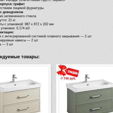
орпуса: графит
тствием лицевой фурнитуры
 с доводчиком
из затемненного стекла
утто: 21 кг
ты с упаковкой: 987 х 872 х 202 мм
упаковки: 0,174 м3
ектация:
и с интегрированной системой плавного закрывания — 2 шт
лируемые навесы — 2 шт
а — 3 шт
ндуемые товары:
-7 740 руб.