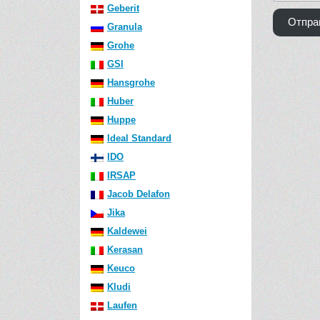
Geberit
Отпра
Granula
Grohe
GSI
Hansgrohe
Huber
Huppe
Ideal Standard
IDO
IRSAP
Jacob Delafon
Jika
Kaldewei
Kerasan
Keuco
Kludi
Laufen