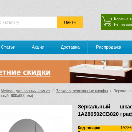
Корзина т
Нет товаров
Статьи
Акции
Доставка
Распродажа
/
Мебель для ванных комнат
/
Зеркала, зеркальные шкафы
/ Зеркальны
авый, 800х900 мм)
Зеркальный шка
1A286502CB820 граф
Код товара:
1A286