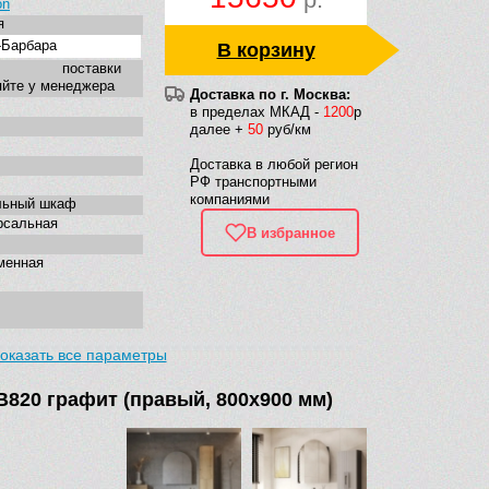
on
я
-Барбара
В корзину
к поставки
яйте у менеджера
Доставка по г. Москва:
в пределах МКАД -
1200
р
далее +
50
руб/км
Доставка в любой регион
РФ транспортными
компаниями
льный шкаф
рсальная
В избранное
менная
оказать все параметры
820 графит (правый, 800х900 мм)