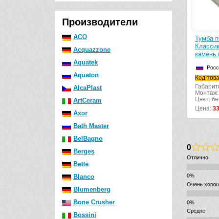
Производители
ACO
Тумба п
Класси
Acquazzone
камень 
Aquatek
Росс
Aquaton
Код тов
Габарит
AlcaPlast
Монтаж:
Цвет: б
ArtCeram
Цена:
3
Axor
Bath Master
BelBagno
0
Berges
Отлично
Bette
Blanco
Очень хоро
Blumenberg
Bone Crusher
Средне
Bossini