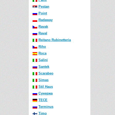
Pestan
Point
Radaway
Ravak
Raval
Reitano Rubinetteria
Riho
Roca
Salini
Santek
Scarabeo
Simas
Stil Haus
Сунержа
TECE
Terminus
Timo