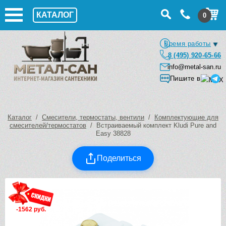
КАТАЛОГ
0
Время работы
8 (495) 920-65-66
info@metal-san.ru
Пишите в
Каталог
/
Смесители, термостаты, вентили
/
Комплектующие для
смесителей/термостатов
/ Встраиваемый комплект Kludi Pure and
Easy 38828
Поделиться
-1562 руб.