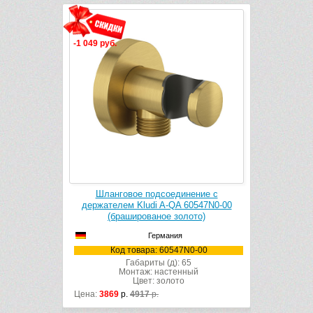
-1 049 руб.
ение с
Шланговое подсоединение с
60547N0-00
держателем Kludi A-QA 60547N0-00
ото)
(брашированое золото)
Германия
N0-00
Код товара: 60547N0-00
5
Габариты (д): 65
ный
Монтаж: настенный
Цвет: золото
Цена:
3869
р.
4917
р.