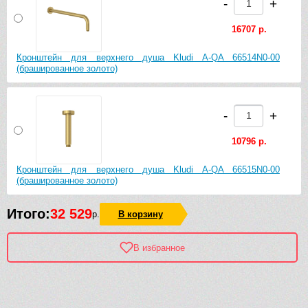
-
+
16707 р.
Кронштейн для верхнего душа Kludi A-QA 66514N0-00
(брашированное золото)
-
+
10796 р.
Кронштейн для верхнего душа Kludi A-QA 66515N0-00
(брашированное золото)
Итого:
32 529
р.
В корзину
В избранное
Рек