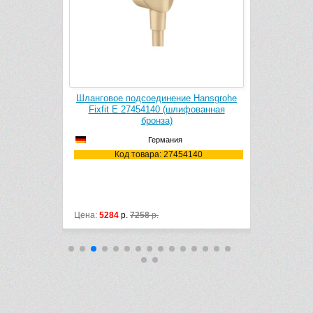
 Hansgrohe
Шланговое подсоединение Hansgrohe
Душевой де
ная бронза)
Fixfit E 27454140 (шлифованная
S 283311
бронза)
Германия
7140
Ко
Код товара: 27454140
Цена:
5284
р.
7258
р.
Цена:
5183
р