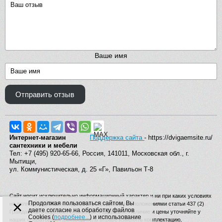
Ваше имя
Отправить отзыв
Интернет-магазин
Поддержка сайта
- https://dvigaemsite.ru/
сантехники и мебели
Тел: +7 (495) 920-65-66, Россия, 141011, Московская обл., г.
Мытищи,
ул. Коммунистическая, д. 25 «Г», Павильон Т-8
Сайт носит исключительно информационный характер и ни при каких условиях
×
Продолжая пользоваться сайтом, Вы
не является публичной офертой, определяемой положениями статьи 437 (2)
даете согласие на обработку файлов
Гражданского кодекса Российской Федерации. Наличие и цены уточняйте у
Cookies (
подробнее...
) и использование
наших операторов. Производитель вправе изменять комплектацию,