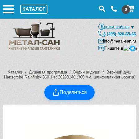
КАТАЛОГ
0
Время работы
8 (495) 920-65-66
info@metal-san.ru
Пишите в
Каталог
/
Душевая программа
/
Верхние души
/ Верхний душ
Hansgrohe Rainfinity 360 1jet 26230140 (360 мм, шлифованная бронза)
Поделиться