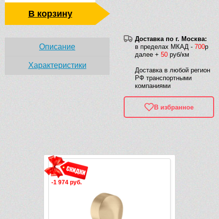
В корзину
Доставка по г. Москва:
Описание
в пределах МКАД -
700
р
далее +
50
руб/км
Характеристики
Доставка в любой регион
РФ транспортными
компаниями
В избранное
Рек
-1 974 руб.
-1 545 руб.