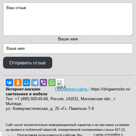
Ваше имя
Отправить отзыв
Интернет-магазин
Поддержка сайта
- https://dvigaemsite.ru/
сантехники и мебели
Тел: +7 (495) 920-65-66, Россия, 141011, Московская обл., г.
Мытищи,
ул. Коммунистическая, д. 25 «Г», Павильон Т-8
Сайт носит исключительно информационный характер и ни при каких условиях
не является публичной офертой, определяемой положениями статьи 437 (2)
Гражданского кодекса Российской Федерации. Наличие и цены уточняйте у
Продолжая пользоваться сайтом, Вы