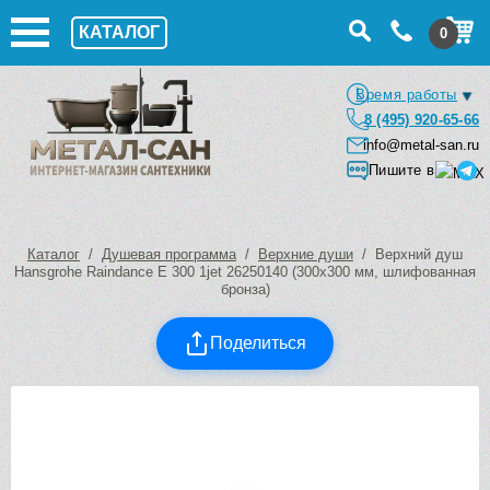
КАТАЛОГ
0
Время работы
8 (495) 920-65-66
info@metal-san.ru
Пишите в
Каталог
/
Душевая программа
/
Верхние души
/ Верхний душ
Hansgrohe Raindance E 300 1jet 26250140 (300х300 мм, шлифованная
бронза)
Поделиться