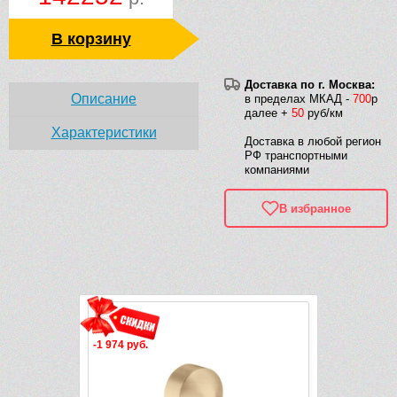
В корзину
Доставка по г. Москва:
Описание
в пределах МКАД -
700
р
далее +
50
руб/км
Характеристики
Доставка в любой регион
РФ транспортными
компаниями
В избранное
Рек
-1 545 руб.
-70 76