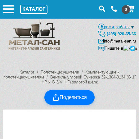
КАТАЛОГ
0
Время работы
8 (495) 920-65-66
info@metal-san.ru
Пишите в
Каталог
/
Полотенцесушители
/
Комплектующие к
полотенцесушителям
/ Вентиль угловой Сунержа 32-1304-0134 (G 1″
НР х G 3/4″ НГ) золотой шёлк
Поделиться