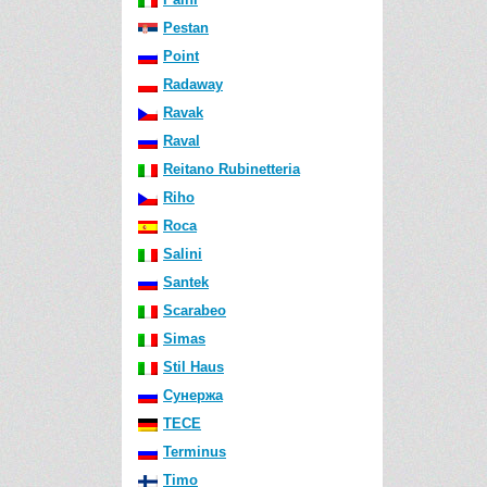
Pestan
Point
Radaway
Ravak
Raval
Reitano Rubinetteria
Riho
Roca
Salini
Santek
Scarabeo
Simas
Stil Haus
Сунержа
TECE
Terminus
Timo