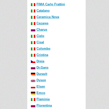
FIMA Carlo Frattini
Catalano
Ceramica Nova
Cezares
Charus
Cielo
Cisal
Colombo
Cristina
Dreja
Dr.Gans
Duravit
Dyson
Elsen
Emco
Flaminia
Florentina