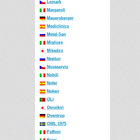
Lemark
Margaroli
Mauersberger
Mediclinics
Metal-San
Migliore
Mikadzo
Neptun
Novaservis
Nobili
Nofer
Noken
OLI
Omoikiri
Oventrop
OWL 1975
Paffoni
Paini