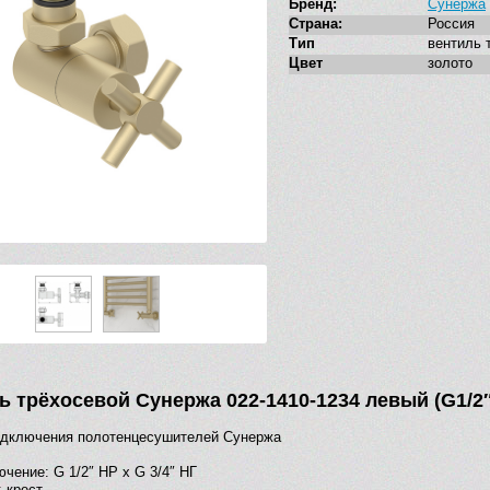
Бренд:
Сунержа
Страна:
Россия
Тип
вентиль 
Цвет
золото
ь трёхосевой Сунержа 022-1410-1234 левый (G1/2
одключения полотенцесушителей Сунержа
чение: G 1/2″ НР х G 3/4″ НГ
 крест