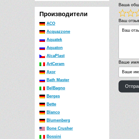
Ваша общ
Производители
Ваш отзы
ACO
Acquazzone
Aquatek
Aquaton
AlcaPlast
Ваше имя
ArtCeram
Axor
Bath Master
Отпра
BelBagno
Berges
Bette
Blanco
Blumenberg
Bone Crusher
Bossini