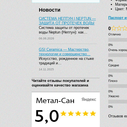
Матери
Цвет:
Новости
Паспорт и
СИСТЕМА НЕПТУН | NEPTUN —
ЗАЩИТА ОТ ПРОТЕЧЕК ВОДЫ
Система защиты от протечек
0
воды Neptun (Нептун): как…
Отлично
06.06.2026
GSI Ceramica — Мастерство,
Очень хоро
технологии и совершенство…
Искусство, рожденное на стыке
традиций и…
Средне
14.11.2025
Читайте отзывы покупателей и
Плохо
оценивайте качество магазина
Ужасно
Отзывов е