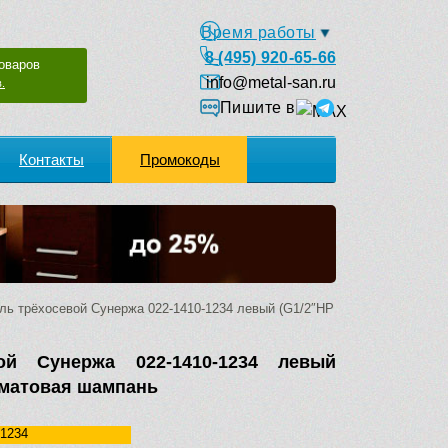
Время работы
8 (495) 920-65-66
оваров
info@metal-san.ru
.
Пишите в
Контакты
Промокоды
ь трёхосевой Сунержа 022-1410-1234 левый (G1/2″НР
ой Сунержа 022-1410-1234 левый
) матовая шампань
-1234