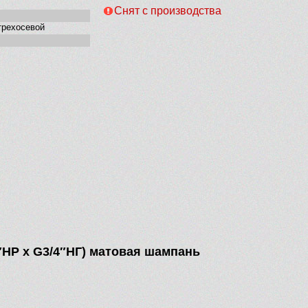
Снят с производства
трехосевой
″НР х G3/4″НГ) матовая шампань