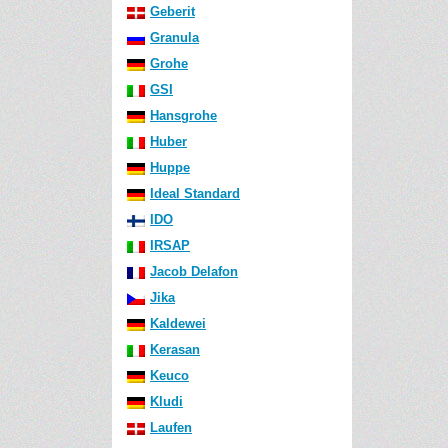
Geberit
Granula
Grohe
GSI
Hansgrohe
Huber
Huppe
Ideal Standard
IDO
IRSAP
Jacob Delafon
Jika
Kaldewei
Kerasan
Keuco
Kludi
Laufen