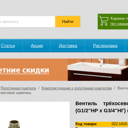
Корзина т
Нет товаров
Статьи
Акции
Доставка
Распродажа
/
Полотенцесушители
/
Комплектующие к полотенцесушителям
/ Вентил
) матовая шампань
Вентиль трёхосев
(G1/2″НР х G3/4″НГ
Код товара:
022-1410