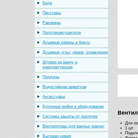
Биде
Писсуары
Раковины
Полотенцесушители
Душевые кабины и боксы
Душевые углы, двери, ограждения
Шторки на ванну и
комплектующие
Поддоны
Водосливная арматура
Аксессуары
Кухонные мойки и оборудование
Вентил
Системы защиты от протечек
Для п
Вентиляторы для ванных комнат
1 шт
Подклю
Бытовая химия
Форма: