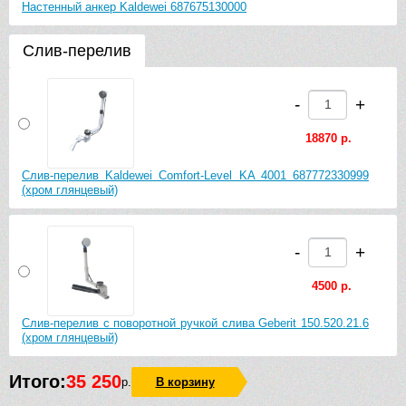
Настенный анкер Kaldewei 687675130000
Слив-перелив
-
+
18870 р.
Слив-перелив Kaldewei Comfort-Level KA 4001 687772330999
(хром глянцевый)
-
+
4500 р.
Слив-перелив с поворотной ручкой слива Geberit 150.520.21.6
(хром глянцевый)
Итого:
35 250
р.
В корзину