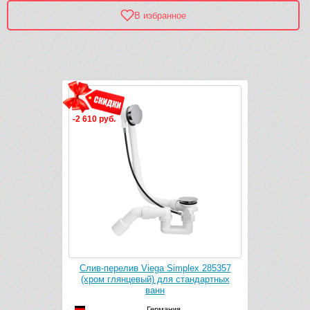
В избранное
Рек
-2 610 руб.
t A504CKM
Слив-перелив Viega Simplex 285357
Многофу
нцевый) для
(хром глянцевый) для стандартных
Kaldewe
нн
ванн
Германия