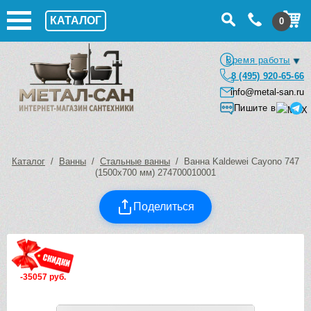
КАТАЛОГ
0
Время работы
8 (495) 920-65-66
info@metal-san.ru
Пишите в
Каталог
/
Ванны
/
Стальные ванны
/ Ванна Kaldewei Cayono 747
(1500х700 мм) 274700010001
Поделиться
-35057 руб.