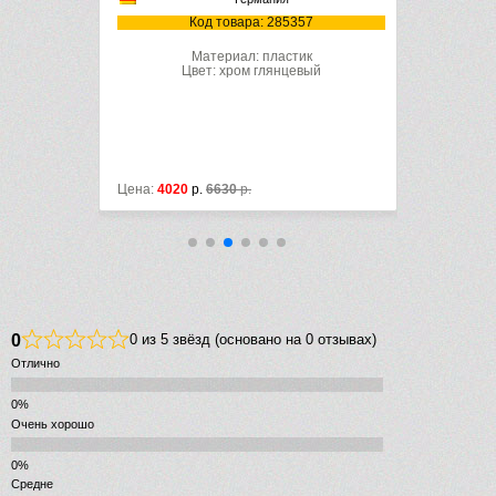
Код т
35160
Код товара: 285357
Материал: пластик
Цвет: хром глянцевый
Цена:
4020
р.
6630
р.
Цена:
20360
0
0 из 5 звёзд (основано на 0 отзывах)
Отлично
Очень хорошо
Средне