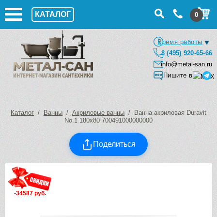
КАТАЛОГ
0
Время работы
8 (495) 920-65-66
info@metal-san.ru
Пишите в
Каталог
/
Ванны
/
Акриловые ванны
/ Ванна акриловая Duravit
No.1 180х80 700491000000000
Поделиться
-34587 руб.