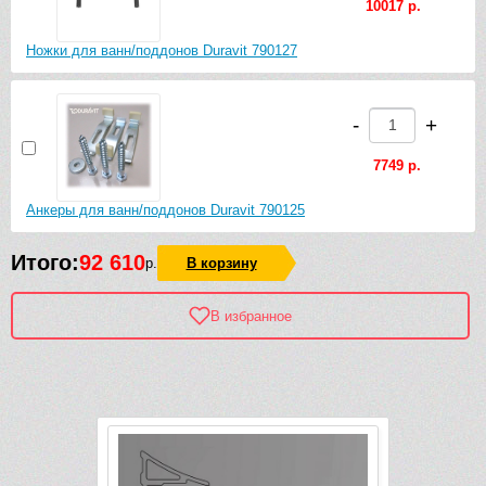
10017 р.
Ножки для ванн/поддонов Duravit 790127
-
+
7749 р.
Анкеры для ванн/поддонов Duravit 790125
Итого:
92 610
р.
В корзину
В избранное
Рек