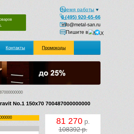
Время работы
8 (495) 920-65-66
оваров
info@metal-san.ru
.
Пишите в
Контакты
Промокоды
487000000000
avit No.1 150х70 700487000000000
000000
81 270
р.
108392 р.