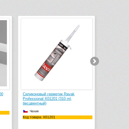
новый герметик Ravak
Силиконовый герметик Ravak
ional X01201 (310 ml,
Professional X01200 (310 ml, белы
нтный)
Чехия
ия
Код товара: X01200
ара: X01201