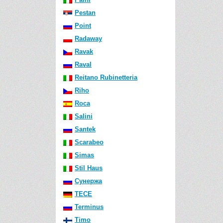
Pestan
Point
Radaway
Ravak
Raval
Reitano Rubinetteria
Riho
Roca
Salini
Santek
Scarabeo
Simas
Stil Haus
Сунержа
TECE
Terminus
Timo