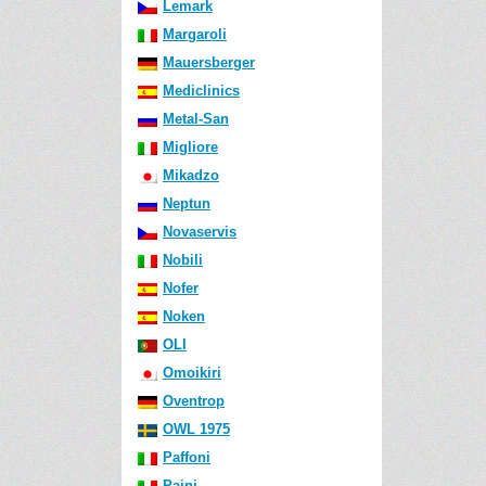
Lemark
Margaroli
Mauersberger
Mediclinics
Metal-San
Migliore
Mikadzo
Neptun
Novaservis
Nobili
Nofer
Noken
OLI
Omoikiri
Oventrop
OWL 1975
Paffoni
Paini