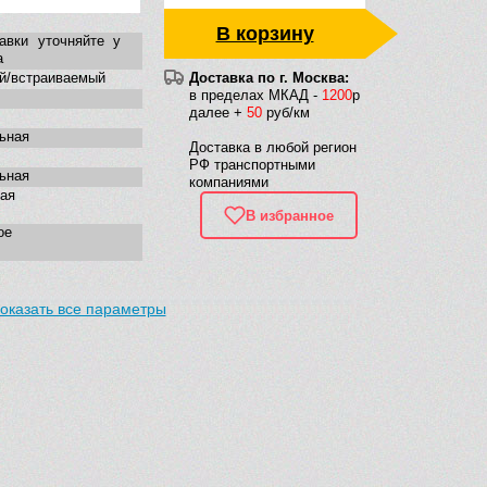
В корзину
авки уточняйте у
а
й/встраиваемый
Доставка по г. Москва:
в пределах МКАД -
1200
р
далее +
50
руб/км
ьная
Доставка в любой регион
РФ транспортными
ьная
компаниями
ая
В избранное
ое
оказать все параметры