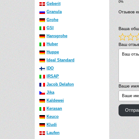
Geberit
Granula
Отзывов е
Grohe
GSI
Ваша общ
Hansgrohe
Huber
Ваш отзы
Huppe
Ideal Standard
IDO
IRSAP
Jacob Delafon
Ваше имя
Jika
Kaldewei
Kerasan
Отпра
Keuco
Kludi
Laufen