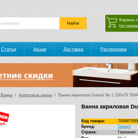
Корзина т
Нет товаров
Статьи
Акции
Доставка
Распродажа
/
Ванны
/
Акриловые ванны
/ Ванна акриловая Duravit No.1 150х70 700
Ванна акриловая Dur
Код товара:
700487000
руб.
Бренд:
Duravit
Страна:
Германия