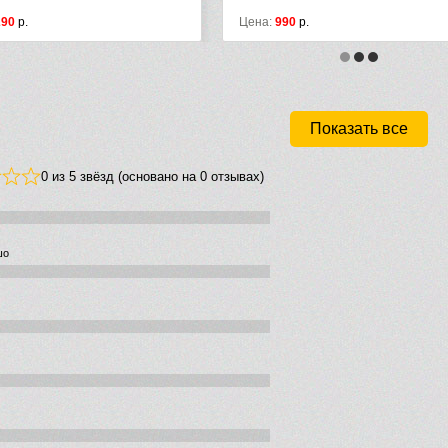
Цена:
990
р.
Цена:
1
Показать все
0 из 5 звёзд (основано на 0 отзывах)
шо