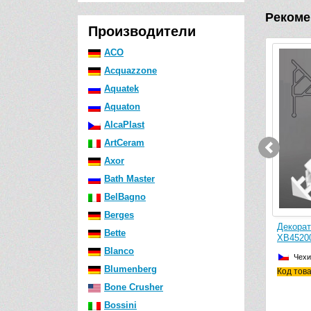
Рекоме
Производители
ACO
Acquazzone
Aquatek
Aquaton
AlcaPlast
ArtCeram
Axor
Bath Master
BelBagno
Berges
коративная планка Ravak 6/2000
Декоративная планка Ravak
Bette
B442000001
XB452000001
Blanco
Чехия
Чехия
Blumenberg
д товара: XB442000001
Код товара: XB452000001
Bone Crusher
Bossini