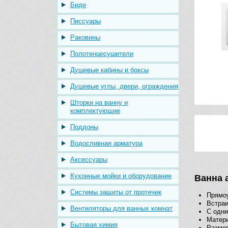
Биде
Писсуары
Раковины
Полотенцесушители
Душевые кабины и боксы
Душевые углы, двери, ограждения
Шторки на ванну и
комплектующие
Поддоны
Водосливная арматура
Аксессуары
Кухонные мойки и оборудование
Ванна 
Системы защиты от протечек
Прямо
Встраи
Вентиляторы для ванных комнат
С одни
Матери
Бытовая химия
Размер