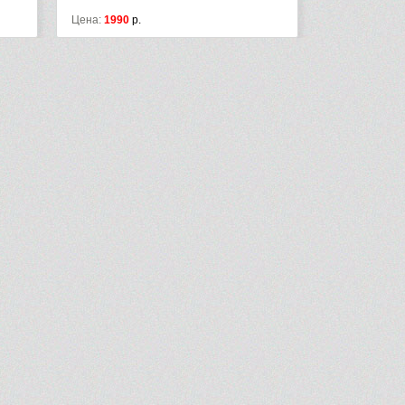
990
р.
Цена:
1990
р.