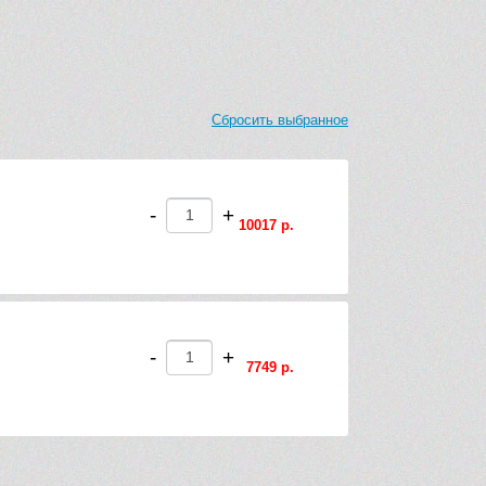
Сбросить выбранное
-
+
10017 р.
-
+
7749 р.