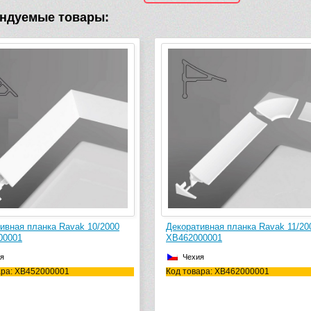
ндуемые товары:
 10/2000
Декоративная планка Ravak 11/2000
Силико
XB462000001
Profess
бесцве
Чехия
Чех
Код товара: XB462000001
Код тов