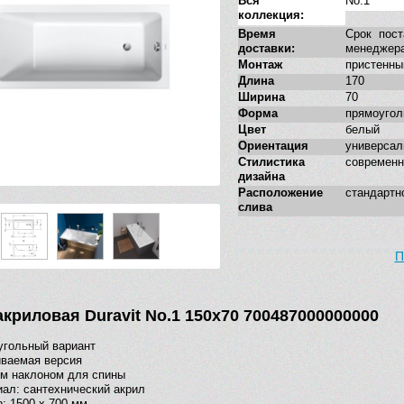
Вся
No.1
коллекция:
Время
Срок пост
доставки:
менеджер
Монтаж
пристенны
Длина
170
Ширина
70
Форма
прямоугол
Цвет
белый
Ориентация
универсал
Стилистика
современн
дизайна
Расположение
стандартн
слива
П
акриловая Duravit No.1 150х70 700487000000000
угольный вариант
ваемая версия
м наклоном для спины
ал: сантехнический акрил
: 1500 х 700 мм