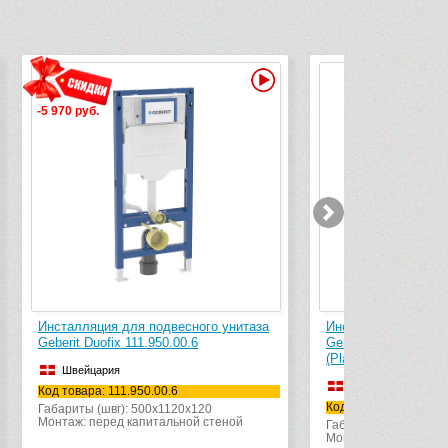
Видео
Видео
-180 руб.
экспресс-дос
таза
Инсталляция для подвесного унитаза
Звукоизолир
Geberit Duofix UP320 111.362.00.5
Duofix 156.05
(Plattenbau Sigma)
Швейцари
Швейцария
Код товара: 1
Код товара: 111.362.00.5
Цвет: белый
Габариты (швг): 500x1120x12
Монтаж: перед капитальной стеной