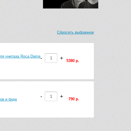
Сбросить выбранное
ля унитаза Roca Dama
-
+
5380 р.
-
+
790 р.
ов и биде