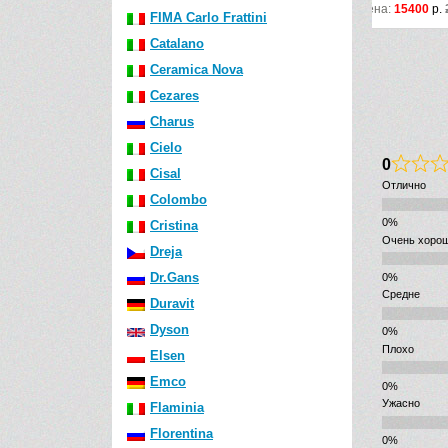
Цена:
15400
р.
21902
р.
Цена:
2
FIMA Carlo Frattini
Catalano
Ceramica Nova
Cezares
Charus
Cielo
0
Cisal
Отлично
Colombo
Cristina
Очень хоро
Dreja
Dr.Gans
Средне
Duravit
Dyson
Плохо
Elsen
Emco
Ужасно
Flaminia
Florentina