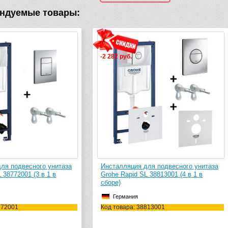
ндуемые товары:
уб.
-5 970 руб.
яция для подвесного унитаза
Инсталляция для подвесного уни
apid SL 38813001 (4 в 1 в
Geberit Duofix 111.950.00.6
Швейцария
ания
Код товара: 111.950.00.6
ара: 38813001
Габариты (швг): 500x1120x120
Монтаж: перед капитальной стеной