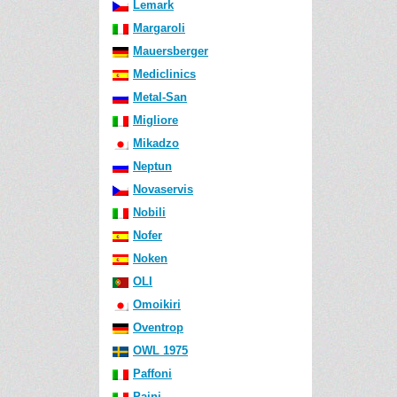
Lemark
Margaroli
Mauersberger
Mediclinics
Metal-San
Migliore
Mikadzo
Neptun
Novaservis
Nobili
Nofer
Noken
OLI
Omoikiri
Oventrop
OWL 1975
Paffoni
Paini