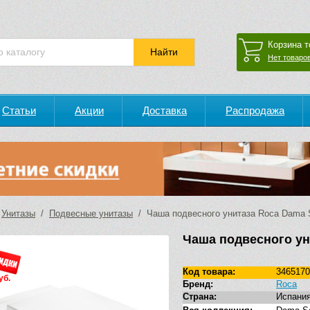
Корзина т
Нет товаров
Статьи
Акции
Доставка
Распродажа
/
Унитазы
/
Подвесные унитазы
/ Чаша подвесного унитаза Roca Dama 
Чаша подвесного ун
Код товара:
3465170
уб.
Бренд:
Roca
Страна:
Испани