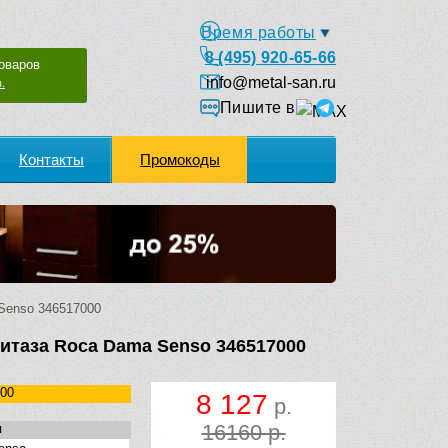
Время работы
8 (495) 920-65-66
оваров
info@metal-san.ru
.
Пишите в
Контакты
Промокоды
Senso 346517000
итаза Roca Dama Senso 346517000
00
8 127
р.
16160 р.
я