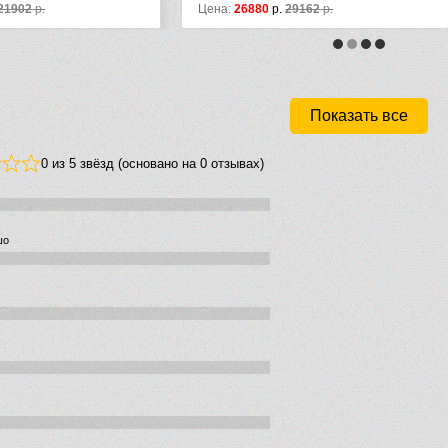
6880
р.
29162
р.
Цена:
19450
р.
25420
р.
Показать все
0 из 5 звёзд (основано на 0 отзывах)
шо