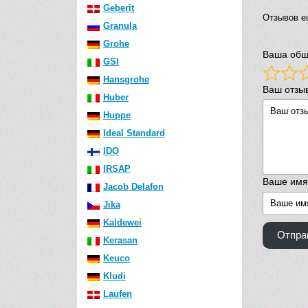
Geberit
Отзывов е
Granula
Grohe
Ваша общ
GSI
Hansgrohe
Ваш отзы
Huber
Huppe
Ideal Standard
IDO
IRSAP
Ваше имя
Jacob Delafon
Jika
Kaldewei
Отпра
Kerasan
Keuco
Kludi
Laufen