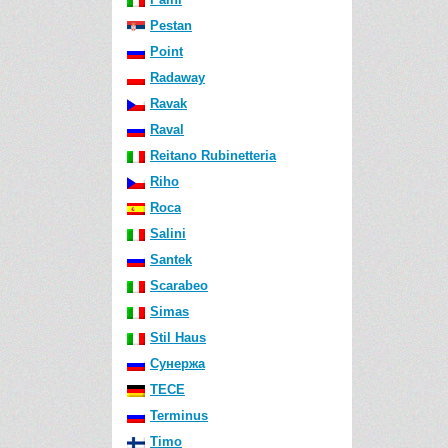
Pestan
Point
Radaway
Ravak
Raval
Reitano Rubinetteria
Riho
Roca
Salini
Santek
Scarabeo
Simas
Stil Haus
Сунержа
TECE
Terminus
Timo