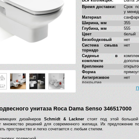
Вся коллекция:
Dama S
Время доставки:
Срок по
у мене
Материал
санфар
Ширина, мм
355
Глубина, мм
555
Цвет
белый
Безободковый
нет
Система смыва
нет
торнадо
Сиденье в
комплек
комплекте
дополн
Крепление
открыто
Форма
прямоу
Антигрязевое
нет
покрытие
Укороченная
нет
П
модель
Стилистика
соврем
дизайна
одвесного унитаза Roca Dama Senso 346517000
Дополнительные
нет
функции
немецких дизайнеров
Schmidt & Lackner
стоят под этой большой 
т множество решений для современного жилища. Их предложение по
ать пространство и легко сочетается с любым стилем.
тановки: подвесной