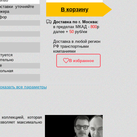
enso
ставки уточняйте
В корзину
джера
фор
Доставка по г. Москва:
в пределах МКАД -
800
р
далее +
50
руб/км
Доставка в любой регион
РФ транспортными
компаниями
туется
ительно
В избранное
е
гольная
оказать все параметры
енная
коллекцией, которая
зволяет максимально