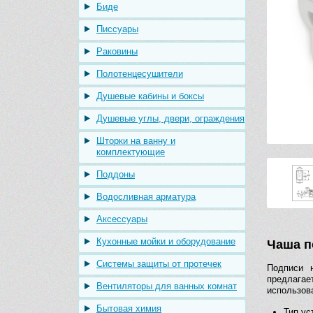
Биде
Писсуары
Раковины
Полотенцесушители
Душевые кабины и боксы
Душевые углы, двери, ограждения
Шторки на ванну и
комплектующие
Поддоны
Водосливная арматура
Аксессуары
Кухонные мойки и оборудование
Чаша п
Системы защиты от протечек
Подписи 
предлагае
Вентиляторы для ванных комнат
использов
Бытовая химия
Тип ус