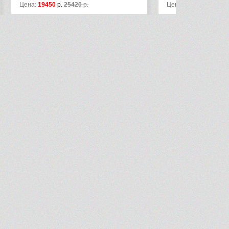
Цена:
28815
р.
Цена:
1275
р.