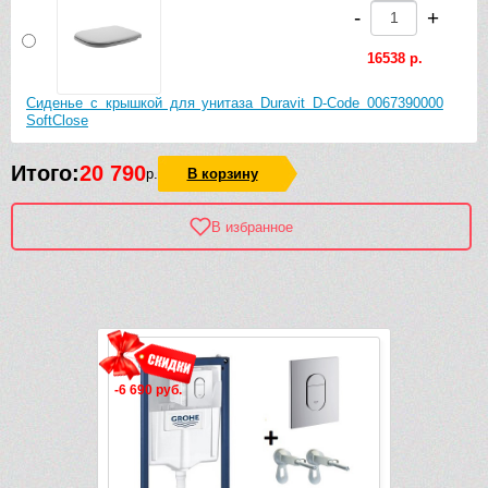
-
+
16538 р.
Сиденье с крышкой для унитаза Duravit D-Code 0067390000
SoftClose
Итого:
20 790
р.
В корзину
В избранное
Рек
-6 690 руб.
-9 749 руб.