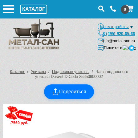
КАТАЛОГ
0
Время работы
8 (495) 920-65-66
info@metal-san.ru
Пишите в
Каталог
/
Унитазы
/
Подвесные унитазы
/ Чаша подвесного
унитаза Duravit D-Code 25350900002
Поделиться
-7560 руб.