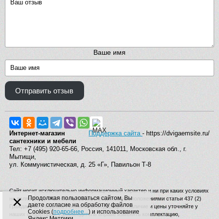
Ваше имя
Отправить отзыв
Интернет-магазин
Поддержка сайта
- https://dvigaemsite.ru/
сантехники и мебели
Тел: +7 (495) 920-65-66, Россия, 141011, Московская обл., г.
Мытищи,
ул. Коммунистическая, д. 25 «Г», Павильон Т-8
Сайт носит исключительно информационный характер и ни при каких условиях
×
Продолжая пользоваться сайтом, Вы
не является публичной офертой, определяемой положениями статьи 437 (2)
даете согласие на обработку файлов
Гражданского кодекса Российской Федерации. Наличие и цены уточняйте у
Cookies (
подробнее...
) и использование
наших операторов. Производитель вправе изменять комплектацию,
Яндекс.Метрики