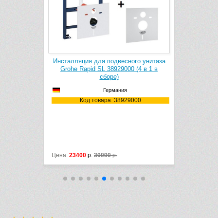
кт Geberit
Инсталляция для подвесного унитаза
Инсталляци
.1
Grohe Rapid SL 38929000 (4 в 1 в
Grohe Ra
сборе)
Германия
.00.1
Код товара: 38929000
Ко
Цена:
23400
р.
30090
р.
Цена:
18650