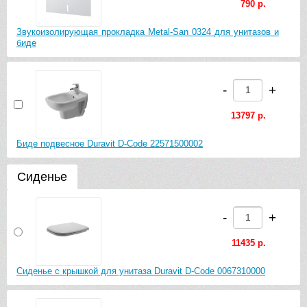
790 р.
Звукоизолирующая прокладка Metal-San 0324 для унитазов и
биде
-
+
13797 р.
Биде подвесное Duravit D-Code 22571500002
Сиденье
-
+
11435 р.
Сиденье с крышкой для унитаза Duravit D-Code 0067310000