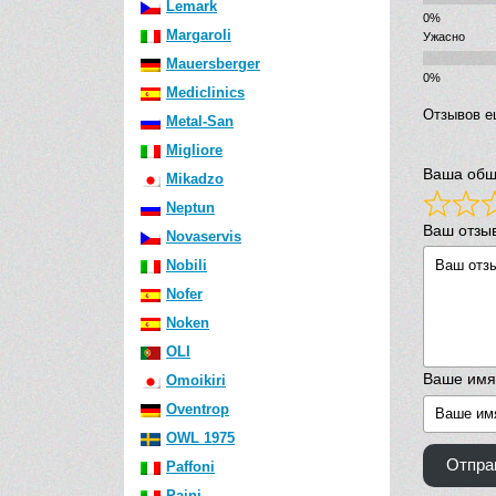
Lemark
Margaroli
Ужасно
Mauersberger
Mediclinics
Отзывов е
Metal-San
Migliore
Ваша общ
Mikadzo
Neptun
Ваш отзы
Novaservis
Nobili
Nofer
Noken
OLI
Ваше имя
Omoikiri
Oventrop
OWL 1975
Отпра
Paffoni
Paini