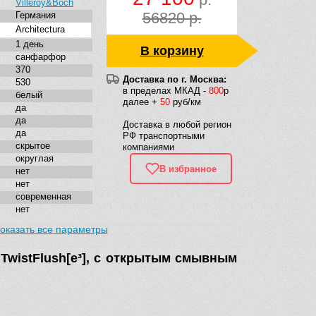
Villeroy&Boch
56820 р.
Германия
Architectura
1 день
В корзину
санфарфор
370
Доставка по г. Москва:
530
в пределах МКАД -
800
р
белый
далее +
50
руб/км
да
да
Доставка в любой регион
да
РФ транспортными
скрытое
компаниями
округлая
В избранное
нет
нет
современная
нет
оказать все параметры
1 TwistFlush[e³], с открытым смывным