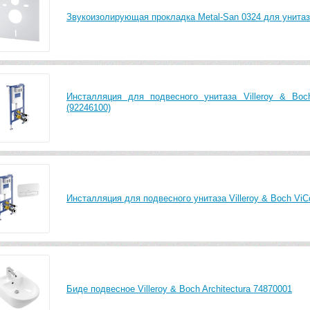
Звукоизолирующая прокладка Metal-San 0324 для унитаз
Инсталляция для подвесного унитаза Villeroy & Boc
(92246100)
Инсталляция для подвесного унитаза Villeroy & Boch ViCo
Биде подвесное Villeroy & Boch Architectura 74870001