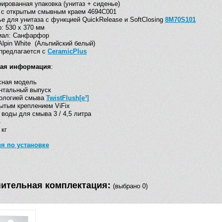
ированная упаковка (унитаз + сиденье)
 с открытым смывным краем 4694C001
е для унитаза с функцией QuickRelease и SoftClosing
8M70S101
: 530 х 370 мм
иал: Санфарфор
Alpin White (Альпийский белый)
предлагается с
CeramicPlus
кая информация
:
сная модель
нтальный выпуск
нологией смыва
TwistFlush[e³]
ытым креплением ViFix
воды для смыва 3 / 4,5 литра
4
 кг
я по установке
ительная комплектация:
(выбрано 0)