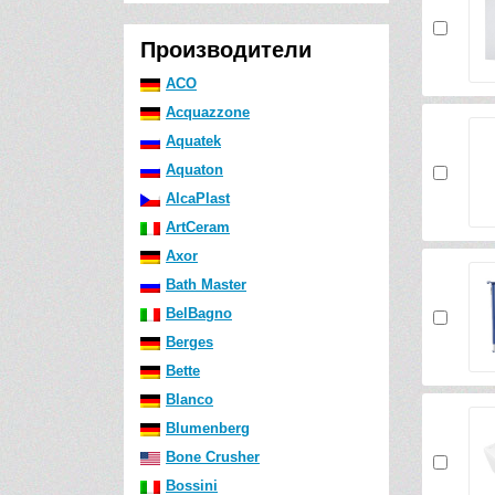
Производители
ACO
Acquazzone
Aquatek
Aquaton
AlcaPlast
ArtCeram
Axor
Bath Master
BelBagno
Berges
Bette
Blanco
Blumenberg
Bone Crusher
Bossini