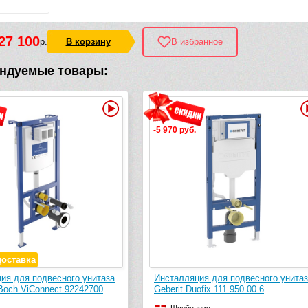
27 100
р.
В корзину
В избранное
ндуемые товары:
Видео
уб.
яция для подвесного унитаза
Инсталляция для подвесного уни
Duofix 111.950.00.6
Geberit Duofix UP320 111.362.00.5
(Plattenbau Sigma)