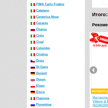
FIMA Carlo Frattini
Catalano
Итого:
Ceramica Nova
Cezares
Рекоме
Charus
Cielo
Видео
Видео
Cisal
-9 040 руб.
-5 970 р
Colombo
Cristina
Dreja
Dr.Gans
Duravit
Dyson
Elsen
экспресс-доставка
Emco
 унитаза
Инсталляция для подвесного унитаза
Инсталл
Flaminia
24 75 00
Villeroy & Boch ViConnect 92242700
Geberit 
Florentina
(92246100)