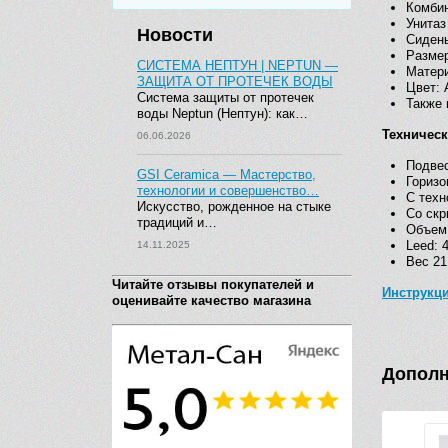
Комбин
Унитаз
Новости
Сидень
Размер
СИСТЕМА НЕПТУН | NEPTUN —
Матер
ЗАЩИТА ОТ ПРОТЕЧЕК ВОДЫ
Цвет: 
Система защиты от протечек
Также 
воды Neptun (Нептун): как…
Техничес
06.06.2026
Подве
GSI Ceramica — Мастерство,
Горизо
технологии и совершенство…
С тех
Искусство, рожденное на стыке
Со скр
традиций и…
Объем 
Leed: 
14.11.2025
Вес 21
Читайте отзывы покупателей и
Инструкци
оценивайте качество магазина
Дополн