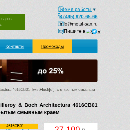
Время работы
8 (495) 920-65-66
оваров
info@metal-san.ru
.
Пишите в
Контакты
Промокоды
itectura 4616CB01 TwistFlush[e³], с открытым смывным
lleroy & Boch Architectura 4616CB01
открытым смывным краем
4616CB01
27 100
р.