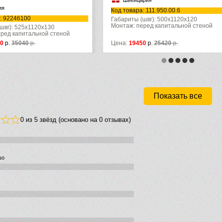
йцария
Швейцария
ра: 111.950.00.6
Код товара: 111.362.00.5
ы (швг): 500x1120x120
 перед капитальной стеной
Габариты (швг): 500x1120x12
Монтаж: перед капитальной стеной
9450
р.
25420
р.
Цена:
28815
р.
Показать все
0 из 5 звёзд (основано на 0 отзывах)
шо