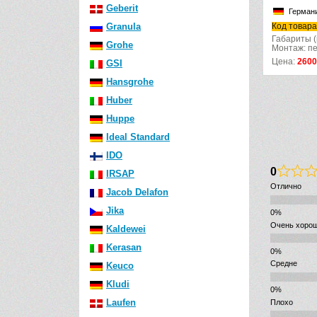
Шве
Geberit
Германия
Код това
Granula
Код товара: 92246100
Габарит
Монтаж:
Габариты (швг): 525x1120x130
Grohe
теной
Монтаж: перед капитальной стеной
Цена:
26000
р.
35040
р.
Цена:
1
GSI
Hansgrohe
Huber
Huppe
Ideal Standard
IDO
0
IRSAP
Отлично
Jacob Delafon
Jika
Очень хоро
Kaldewei
Kerasan
Средне
Keuco
Kludi
Laufen
Плохо