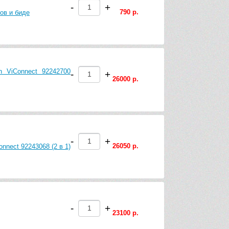
-
+
790 р.
ов и биде
h ViConnect 92242700
-
+
26000 р.
-
+
26050 р.
nnect 92243068 (2 в 1)
-
+
23100 р.