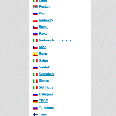
Pestan
Point
Radaway
Ravak
Raval
Reitano Rubinetteria
Riho
Roca
Salini
Santek
Scarabeo
Simas
Stil Haus
Сунержа
TECE
Terminus
Timo