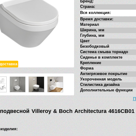
Бренд:
Страна:
Вся коллекция:
Время доставки:
Материал
Ширина, мм
Глубина, мм
Цвет
Безободковый
Система смыва торнадо
Сиденье в комплекте
Крепление
-доставка
Форма
Антигрязевое покрытие
Укороченная модель
Стилистика дизайна
Дополнительные функции
П
 подвесной Villeroy & Boch Architectura 4616CB0
 изделия: