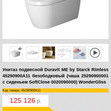
Унитаз подвесной Duravit ME by Starck Rimless
45290900A11 безободковый (чаша 25290900001
с сиденьем SoftClose 0020090000) WonderGliss
Код товара: 45290900A11
125 126
р.