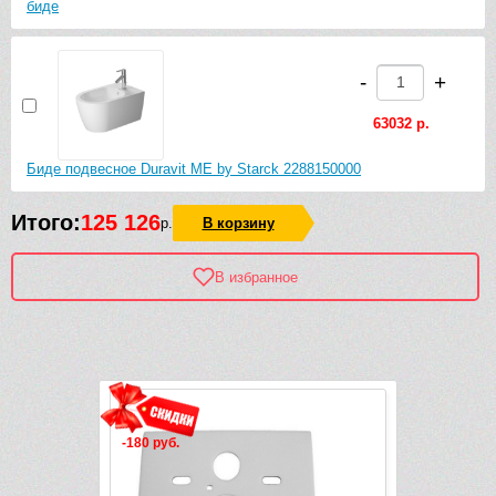
биде
-
+
63032 р.
Биде подвесное Duravit ME by Starck 2288150000
Итого:
125 126
р.
В корзину
В избранное
Рек
-180 руб.
-10 224 руб.