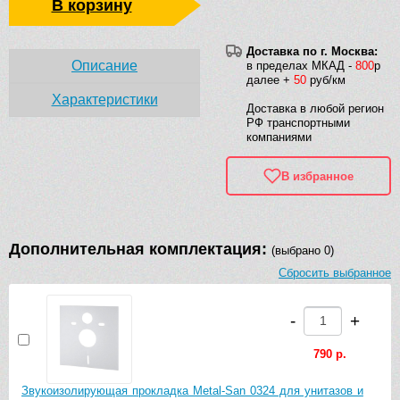
В корзину
Доставка по г. Москва:
Описание
в пределах МКАД -
800
р
далее +
50
руб/км
Характеристики
Доставка в любой регион
РФ транспортными
компаниями
В избранное
Дополнительная комплектация:
(выбрано 0)
Сбросить выбранное
-
+
790 р.
Звукоизолирующая прокладка Metal-San 0324 для унитазов и