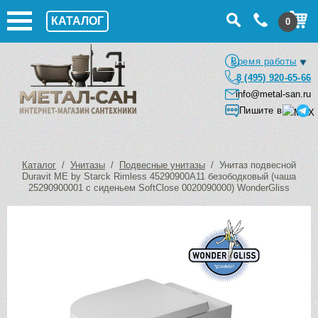
КАТАЛОГ
0
Время работы
8 (495) 920-65-66
info@metal-san.ru
Пишите в
Каталог
/
Унитазы
/
Подвесные унитазы
/ Унитаз подвесной
Duravit ME by Starck Rimless 45290900A11 безободковый (чаша
25290900001 с сиденьем SoftClose 0020090000) WonderGliss