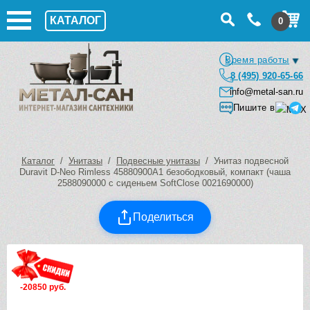
КАТАЛОГ
0
Время работы
8 (495) 920-65-66
info@metal-san.ru
Пишите в
Каталог
/
Унитазы
/
Подвесные унитазы
/ Унитаз подвесной
Duravit D-Neo Rimless 45880900A1 безободковый, компакт (чаша
2588090000 с сиденьем SoftClose 0021690000)
Поделиться
-20850 руб.