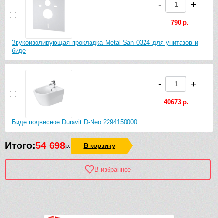
-
+
790 р.
Звукоизолирующая прокладка Metal-San 0324 для унитазов и
биде
-
+
40673 р.
Биде подвесное Duravit D-Neo 2294150000
Итого:
54 698
р.
В корзину
В избранное
Рек