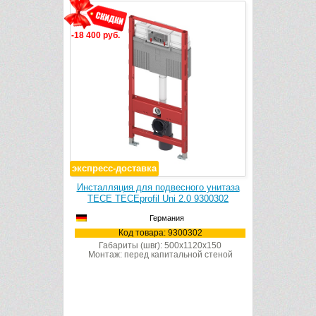
-18 400 руб.
-11 400 руб.
экспресс-доставка
ого унитаза
Инсталляция для подвесного унитаза
Инсталляци
 с панелью
TECE TECEprofil Uni 2.0 9300302
TECE TECE
лянцевый (4
смыва TECE
Германия
Код товара: 9300302
Габариты (швг): 500x1120x150
Монтаж: перед капитальной стеной
405
К
0x150
Габ
ной стеной
Монтаж: 
0