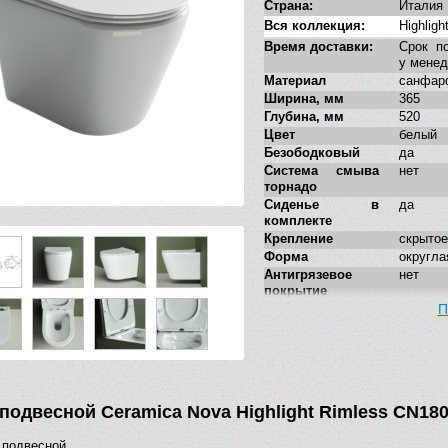
Страна:
Италия
Вся коллекция:
Highligh
Время доставки:
Срок по
у мене
Материал
санфар
Ширина, мм
365
Глубина, мм
520
Цвет
белый
Безободковый
да
Система смыва
нет
торнадо
Сиденье в
да
комплекте
Крепление
скрытое
Форма
округла
Антигрязевое
нет
покрытие
Укороченная
нет
П
модель
Стилистика
соврем
дизайна
Дополнительные
нет
функции
 подвесной Ceramica Nova Highlight Rimless CN1
 подвесной