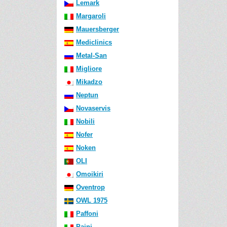
Lemark
Margaroli
Mauersberger
Mediclinics
Metal-San
Migliore
Mikadzo
Neptun
Novaservis
Nobili
Nofer
Noken
OLI
Omoikiri
Oventrop
OWL 1975
Paffoni
Paini