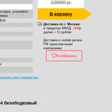
19990 р.
t
ставки уточняйте
В корзину
джера
фор
Доставка по г. Москва:
в пределах МКАД -
800
р
далее +
50
руб/км
Доставка в любой регион
РФ транспортными
компаниями
В избранное
я
оказать все параметры
енная
804 безободковый