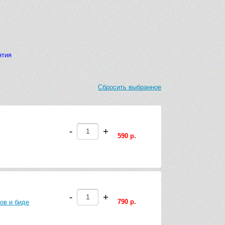
ятия
Сбросить выбранное
-
+
590 р.
-
+
790 р.
ов и биде