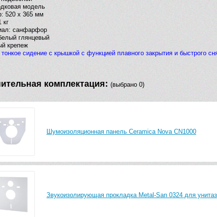
одковая модель
: 520 х 365 мм
 кг
иал: санфарфор
белый глянцевый
ый крепеж
 тонкое сидение с крышкой с функцией плавного закрытия и быстрого сн
ительная комплектация:
(выбрано 0)
Шумоизоляционная панель Ceramica Nova CN1000
Звукоизолирующая прокладка Metal-San 0324 для унитаз