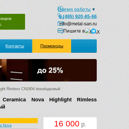
Время работы
8 (495) 920-65-66
оваров
info@metal-san.ru
.
Пишите в
Контакты
Промокоды
ight Rimless CN1804 безободковый
 Ceramica Nova Highlight Rimless
ый
16 000
р.
a Nova