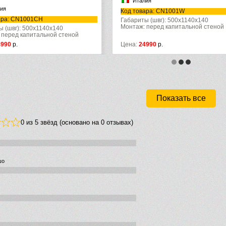
Италия
Код товара: CN1001W
: CN1001CH
Габариты (швг): 500x1140x140
Монтаж: перед капитальной стеной
вг): 500x1140x140
ред капитальной стеной
0
р.
Цена:
24990
р.
Показать все
0 из 5 звёзд (основано на 0 отзывах)
шо