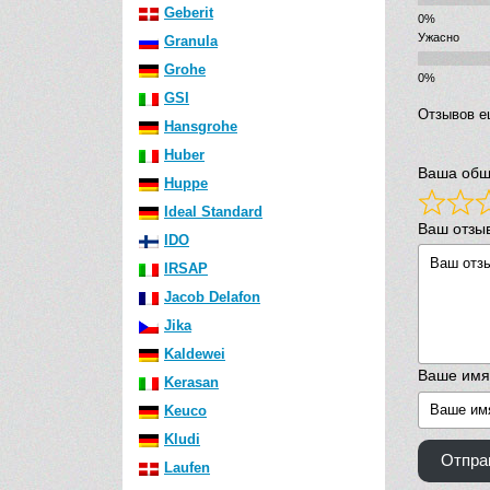
Geberit
Ужасно
Granula
Grohe
GSI
Отзывов е
Hansgrohe
Huber
Ваша общ
Huppe
Ideal Standard
Ваш отзы
IDO
IRSAP
Jacob Delafon
Jika
Kaldewei
Ваше имя
Kerasan
Keuco
Kludi
Отпра
Laufen