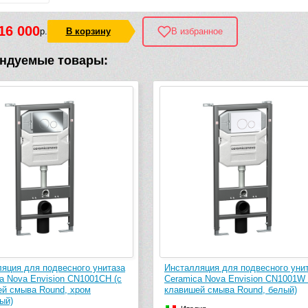
16 000
р.
В корзину
В избранное
ндуемые товары:
я для подвесного унитаза
Инсталляция для подвесного унитаз
ova Envision CN1001CH (с
Ceramica Nova Envision CN1001W (с
мыва Round, хром
клавишей смыва Round, белый)