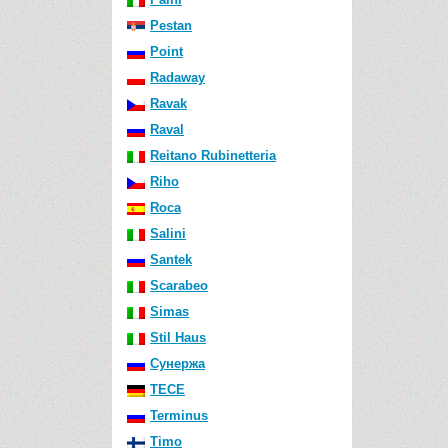
Pestan
Point
Radaway
Ravak
Raval
Reitano Rubinetteria
Riho
Roca
Salini
Santek
Scarabeo
Simas
Stil Haus
Сунержа
TECE
Terminus
Timo