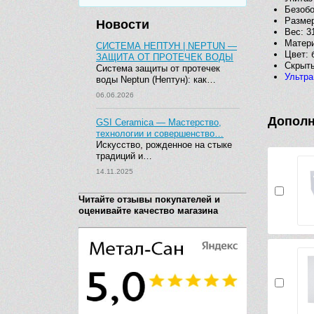
Безоб
Размер
Новости
Вес: 31
Матер
СИСТЕМА НЕПТУН | NEPTUN —
Цвет: 
ЗАЩИТА ОТ ПРОТЕЧЕК ВОДЫ
Скрыт
Система защиты от протечек
Ультра
воды Neptun (Нептун): как…
06.06.2026
Дополн
GSI Ceramica — Мастерство,
технологии и совершенство…
Искусство, рожденное на стыке
традиций и…
14.11.2025
Читайте отзывы покупателей и
оценивайте качество магазина