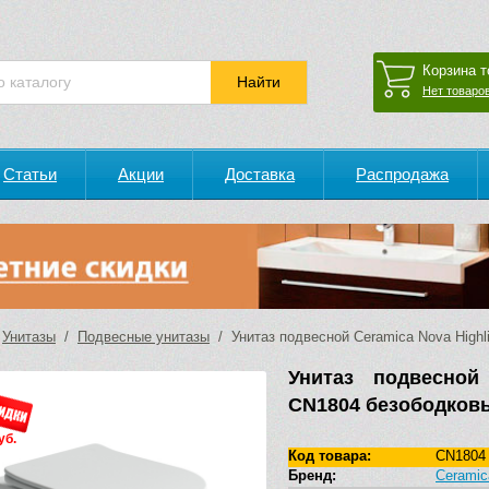
Корзина т
Нет товаров
Статьи
Акции
Доставка
Распродажа
/
Унитазы
/
Подвесные унитазы
/ Унитаз подвесной Ceramica Nova Highl
Унитаз подвесной
CN1804 безободков
уб.
Код товара:
CN1804
Бренд:
Ceramic