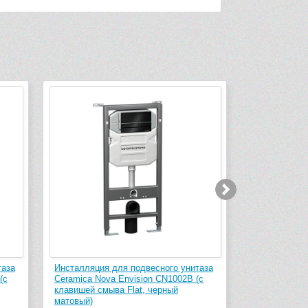
а
Инсталляция для подвесного унитаза
Инсталляция для
Ceramica Nova Envision CN1002B (с
Ceramica Nova E
клавишей смыва Flat, черный
клавишей смыва 
матовый)
глянцевый)