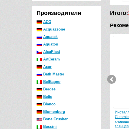
Производители
Итого:
ACO
Рекоме
Acquazzone
Aquatek
Aquaton
AlcaPlast
ArtCeram
Axor
Bath Master
BelBagno
Berges
Bette
Blanco
Blumenberg
Инсталляция для подвесного унитаза
Инсталляци
Ceramica Nova Envision CN1001B (с
Ceramica N
Bone Crusher
клавишей смыва Round, черный
клавишей с
матовый)
глянцевый)
Bossini