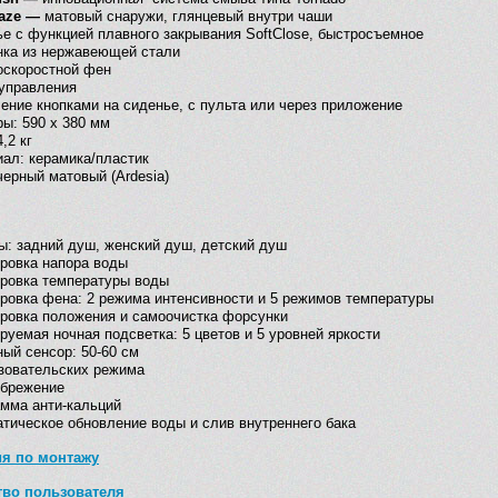
laze —
матовый снаружи, глянцевый внутри чаши
е с функцией плавного закрывания SoftClose, быстросъемное
нка из нержавеющей стали
оскоростной фен
управления
ение кнопками на сиденье, с пульта или через приложение
ы: 590 x 380 мм
,2 кг
ал: керамика/пластик
черный матовый (Ardesia)
: задний душ, женский душ, детский душ
ровка напора воды
ровка температуры воды
ровка фена: 2 режима интенсивности и 5 режимов температуры
ровка положения и самоочистка форсунки
руемая ночная подсветка: 5 цветов и 5 уровней яркости
ый сенсор: 50-60 см
зовательских режима
обрежение
мма анти-кальций
тическое обновление воды и слив внутреннего бака
ия по монтажу
тво пользователя