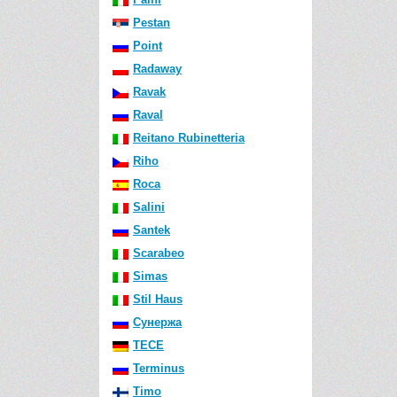
Pestan
Point
Radaway
Ravak
Raval
Reitano Rubinetteria
Riho
Roca
Salini
Santek
Scarabeo
Simas
Stil Haus
Сунержа
TECE
Terminus
Timo