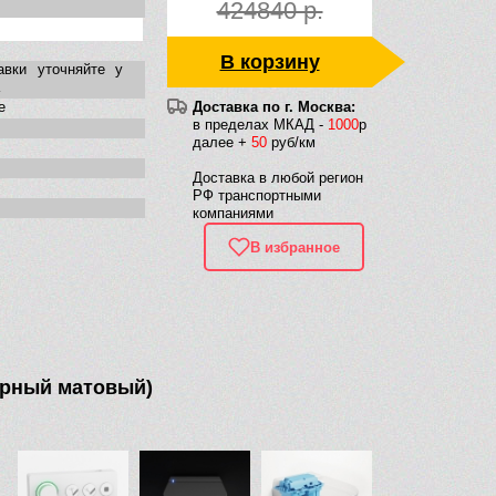
424840 р.
В корзину
авки уточняйте у
е
Доставка по г. Москва:
в пределах МКАД -
1000
р
далее +
50
руб/км
Доставка в любой регион
РФ транспортными
компаниями
В избранное
черный матовый)