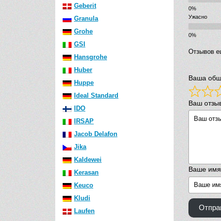
Geberit
Ужасно
Granula
Grohe
GSI
Отзывов е
Hansgrohe
Huber
Ваша общ
Huppe
Ideal Standard
Ваш отзы
IDO
IRSAP
Jacob Delafon
Jika
Kaldewei
Ваше имя
Kerasan
Keuco
Kludi
Отпра
Laufen