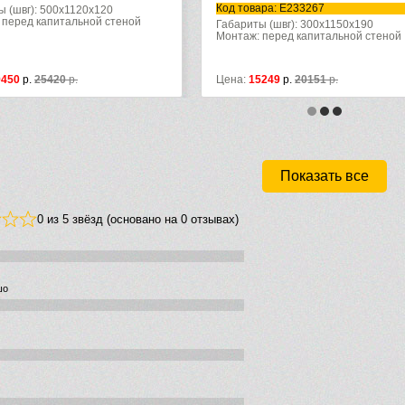
Код товара: E233267
Код товара: 94004
Габариты (швг): 300x1150x190
Габариты (швг): 32
Монтаж: перед капитальной стеной
Монтаж: перед кап
Цена:
15249
р.
20151
р.
Цена:
22000
р.
303
Показать все
0 из 5 звёзд (основано на 0 отзывах)
шо