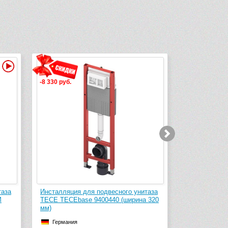
-17 640 руб.
подвесного унитаза
Инсталляция для подвесного
400440 (ширина 320
унитаза-биде TECE TECEprofil Uni 2.0
9300380 низкая (h=820 мм)
Германия