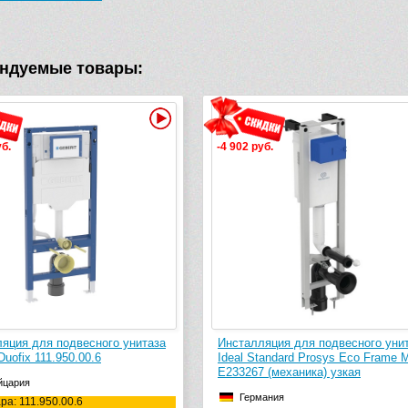
ндуемые товары:
Видео
Видео
-4 902 руб.
-8 330 руб.
Инсталляция для подвесного унитаза
Инсталляция для 
Ideal Standard Prosys Eco Frame M
TECE TECEbase 9
E233267 (механика) узкая
мм)
Германия
Германия