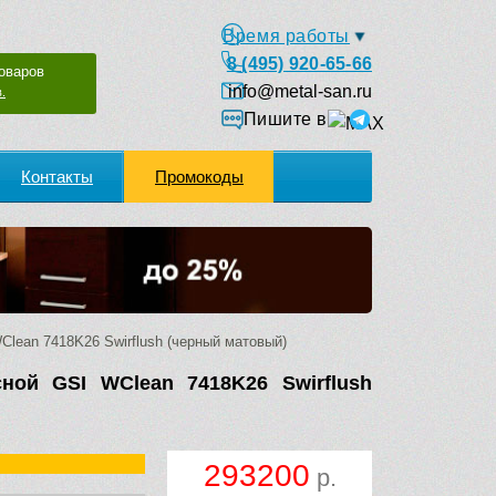
Время работы
8 (495) 920-65-66
оваров
info@metal-san.ru
.
Пишите в
Контакты
Промокоды
lean 7418K26 Swirflush (черный матовый)
сной GSI WClean 7418K26 Swirflush
293200
р.