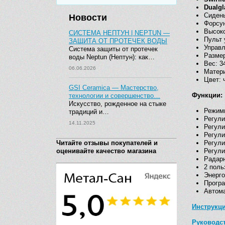
Dualg
Сидень
Новости
Форсу
Высок
СИСТЕМА НЕПТУН | NEPTUN —
Пульт 
ЗАЩИТА ОТ ПРОТЕЧЕК ВОДЫ
Управл
Система защиты от протечек
Размер
воды Neptun (Нептун): как…
Вес: 34
06.06.2026
Матери
Цвет: 
GSI Ceramica — Мастерство,
Функции:
технологии и совершенство…
Искусство, рожденное на стыке
Режимы
традиций и…
Регули
14.11.2025
Регули
Регули
Читайте отзывы покупателей и
Регули
оценивайте качество магазина
Регули
Радарн
2 поль
Энерг
Програ
Автома
Инструкц
Руководс