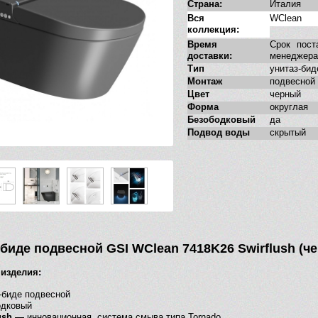
Страна:
Италия
Вся
WClean
коллекция:
Время
Срок пост
доставки:
менеджера
Тип
унитаз-бид
Монтаж
подвесной
Цвет
черный
Форма
округлая
Безободковый
да
Подвод воды
скрытый
-биде подвесной GSI WClean 7418K26 Swirflush (
изделия:
-биде подвесной
одковый
lush —
инновационная система смыва типа Tornado