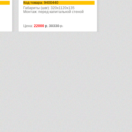
40
Код товара: 9300380
0x1120x135
Габариты (швг): 500x820x150
итальной стеной
Монтаж: перед капитальной стеной
30
р.
Цена:
40500
р.
58140
р.