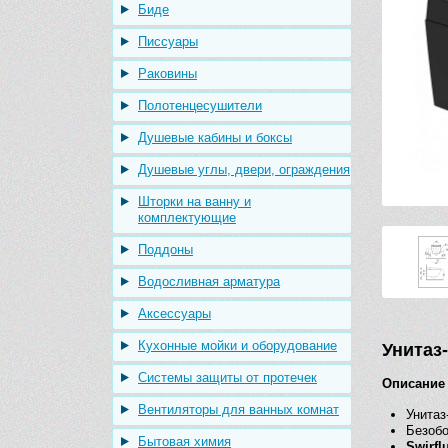
Биде
Писсуары
Раковины
Полотенцесушители
Душевые кабины и боксы
Душевые углы, двери, ограждения
Шторки на ванну и
комплектующие
Поддоны
Водосливная арматура
Аксессуары
Кухонные мойки и оборудование
Унитаз
Системы защиты от протечек
Описание 
Вентиляторы для ванных комнат
Унитаз
Безоб
Бытовая химия
Swirf