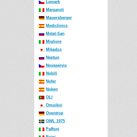
Lemark
Margaroli
Mauersberger
Mediclinics
Metal-San
Migliore
Mikadzo
Neptun
Novaservis
Nobili
Nofer
Noken
OLI
Omoikiri
Oventrop
OWL 1975
Paffoni
Paini