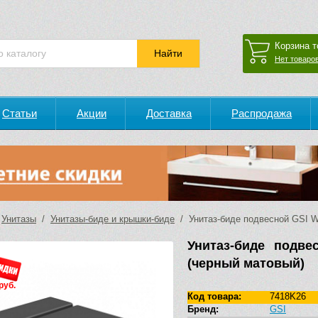
Корзина т
Нет товаров
Статьи
Акции
Доставка
Распродажа
/
Унитазы
/
Унитазы-биде и крышки-биде
/ Унитаз-биде подвесной GSI WC
Унитаз-биде подве
(черный матовый)
руб.
Код товара:
7418K26
Бренд:
GSI