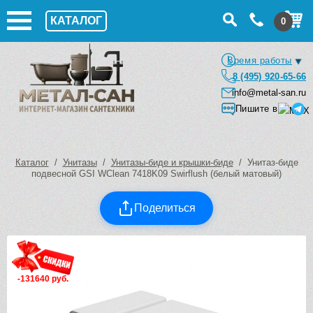
КАТАЛОГ
0
Время работы
8 (495) 920-65-66
info@metal-san.ru
Пишите в
Каталог
/
Унитазы
/
Унитазы-биде и крышки-биде
/ Унитаз-биде
подвесной GSI WClean 7418K09 Swirflush (белый матовый)
Поделиться
-131640 руб.