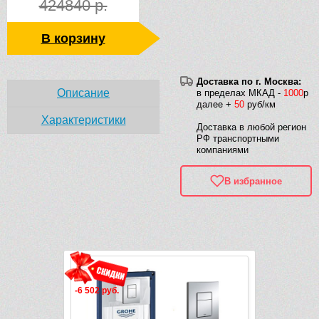
424840 р.
В корзину
Доставка по г. Москва:
Описание
в пределах МКАД -
1000
р
далее +
50
руб/км
Характеристики
Доставка в любой регион
РФ транспортными
компаниями
В избранное
Рек
Видео
-6 502 руб.
-4 902 руб.