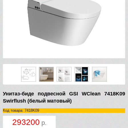
Унитаз-биде подвесной GSI WClean 7418K09
Swirflush (белый матовый)
Код товара: 7418K09
293200
р.