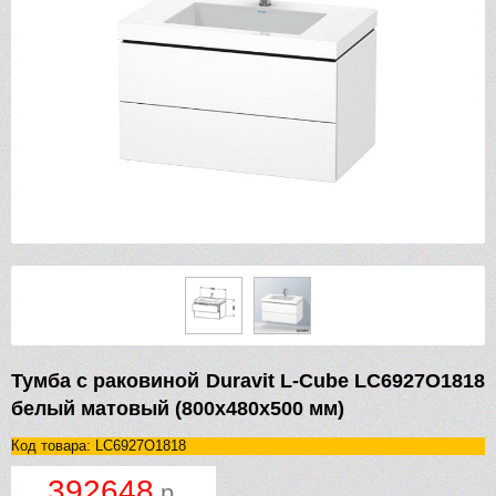
Тумба с раковиной Duravit L-Cube LC6927O1818
белый матовый (800х480х500 мм)
Код товара: LC6927O1818
392648
р.