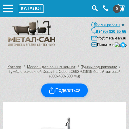
КАТАЛОГ
0
Время работы
8 (495) 920-65-66
info@metal-san.ru
Пишите в
Каталог
/
Мебель для ванных комнат
/
Тумбы под раковину
/
Тумба с раковиной Duravit L-Cube LC6927O1818 белый матовый
(800х480х500 мм)
Поделиться