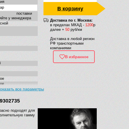
ния
ap
В корзину
к поставки
яйте у менеджера
Доставка по г. Москва:
сной
в пределах МКАД -
1200
р
далее +
50
руб/км
Доставка в любой регион
РФ транспортными
компаниями
В избранное
й
ое
ое
шные дверки
оказать все параметры
U9302735
угольная
расно подходят для
полнительную гамму
менная