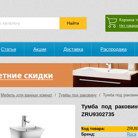
Корзина т
Нет товаров
Статьи
Акции
Доставка
Распродажа
/
Мебель для ванных комнат
/
Тумбы под раковину
/ Тумба под раковин
Тумба под раковин
ZRU9302735
Код товара:
ZRU9
Бренд:
Roca