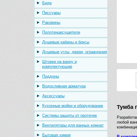
Биде
Писсуары
Раковины
Полотенцесушители
Душевые кабины и боксы
Душевые углы, двери, ограждения
Шторки на ванну и
комплектующие
Поддоны
Водосливная арматура
Аксессуары
Кухонные мойки и оборудование
Тумба 
Системы защиты от протечек
Разработ
любой ван
Вентиляторы для ванных комнат
комбинаци
Бытовая химия
В комплек