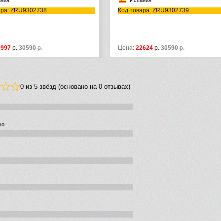
ания
Испания
ара: ZRU9302738
Код товара: ZRU9302739
2997
р.
30590
р.
Цена:
22624
р.
30590
р.
0 из 5 звёзд (основано на 0 отзывах)
шо