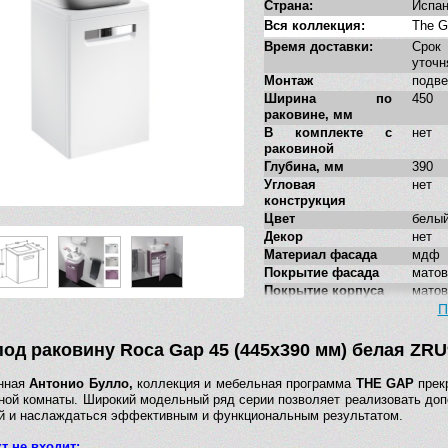
Страна:
Испа
Вся коллекция:
The G
Время доставки:
Сро
уточн
Монтаж
подве
Ширина по
450
раковине, мм
В комплекте с
нет
раковиной
Глубина, мм
390
Угловая
нет
конструкция
Цвет
белы
Декор
нет
Материал фасада
мдф
Покрытие фасада
матов
Покрытие корпуса
матов
Система хранения
распа
П
Система плавного
есть
закрывания
под раковину Roca Gap 45 (445х390 мм) белая ZR
Форма
прямо
Тумба под
нет
анная
Антонио Булло,
коллекция и мебельная программа
THE GAP
прек
накладную
ной комнаты. Широкий модельный ряд серии позволяет реализовать до
раковину
й и наслаждаться эффективным и функциональным результатом.
Стилистика
совре
дизайна
т не входит: