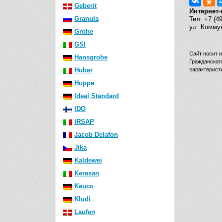
Geberit
Интернет-
Granula
Тел: +7 (4
ул. Коммун
Grohe
GSI
Сайт носит 
Hansgrohe
Гражданског
Huber
характерист
Huppe
Ideal Standard
IDO
IRSAP
Jacob Delafon
Jika
Kaldewei
Kerasan
Keuco
Kludi
Laufen