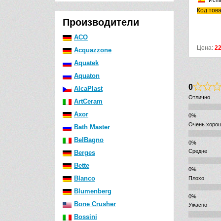
Исп
Код тов
Производители
ACO
Цена:
2
Acquazzone
Aquatek
Aquaton
0
AlcaPlast
Отлично
ArtCeram
Axor
Очень хоро
Bath Master
BelBagno
Средне
Berges
Bette
Blanco
Плохо
Blumenberg
Bone Crusher
Ужасно
Bossini