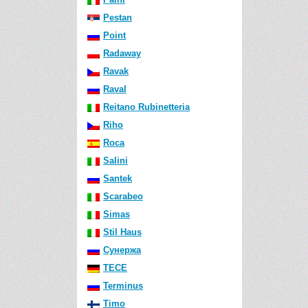
Pestan
Point
Radaway
Ravak
Raval
Reitano Rubinetteria
Riho
Roca
Salini
Santek
Scarabeo
Simas
Stil Haus
Сунержа
TECE
Terminus
Timo