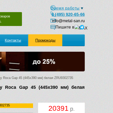
Время работы
8 (495) 920-65-66
оваров
info@metal-san.ru
.
Пишите в
Контакты
Промокоды
у Roca Gap 45 (445х390 мм) белая ZRU9302735
у Roca Gap 45 (445х390 мм) белая
302735
20391
р.