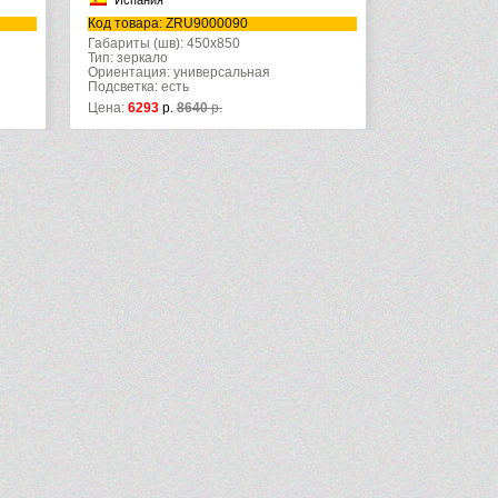
Испания
Код товара: ZRU9000090
Габариты (шв): 450x850
Тип: зеркало
Ориентация: универсальная
Подсветка: есть
Цена:
6293
р.
8640
р.