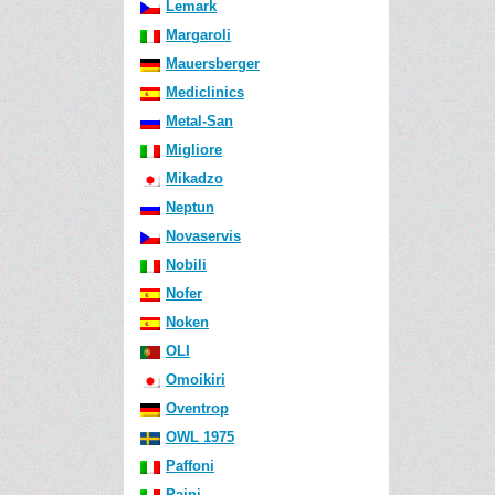
Lemark
Margaroli
Mauersberger
Mediclinics
Metal-San
Migliore
Mikadzo
Neptun
Novaservis
Nobili
Nofer
Noken
OLI
Omoikiri
Oventrop
OWL 1975
Paffoni
Paini