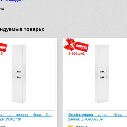
Дополнительные
нет
на
функции
Ширина, мм
445
ндуемые товары:
уб.
-7 966 руб.
колонна правая Roca Gap
Шкаф-колонна левая Roca 
 ZRU9302738
(белая) ZRU9302739