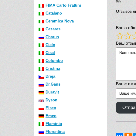
FIMA Carlo Frattini
Отзывов е
Catalano
Ceramica Nova
Ваша общ
Cezares
Charus
Ваш отзы
Cielo
Cisal
Colombo
Cristina
Dreja
Ваше имя
Dr.Gans
Duravit
Dyson
Отпра
Elsen
Emco
Flaminia
Florentina