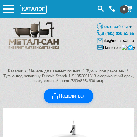
КАТАЛОГ
0
Время работы
8 (495) 920-65-66
info@metal-san.ru
Пишите в
Каталог
/
Мебель для ванных комнат
/
Тумбы под раковину
/
Тумба под раковину Duravit Starck 1 S1952001313 американский орех,
натуральный шпон (560х825х600 мм)
Поделиться