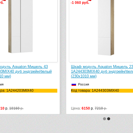
уб.
-1 060 руб.
одуль Aquaton Мишель 43
Шкаф модуль Aquaton Мишель 2
3MIX40 дуб эндгрейн/белый
1A244303MIX40 дуб эндгрейн/бе
10 мм)
(230х1010 мм)
ия
Россия
ара: 1A244203MIX40
Код товара: 1A244303MIX40
910
р.
10160
р.
Цена:
6150
р.
7210
р.