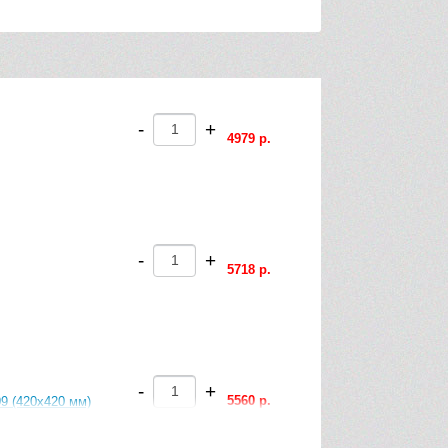
-
+
4979 р.
-
+
5718 р.
-
+
5560 р.
9 (420х420 мм)