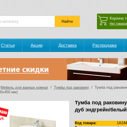
Корзина т
Нет товаров
Статьи
Акции
Доставка
Распродажа
/
Мебель для ванных комнат
/
Тумбы под раковину
/ Тумба под раковин
00х450 мм)
Тумба под раковину
дуб эндгрейн/белый
уб.
Код товара:
1A24