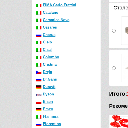
FIMA Carlo Frattini
Столе
Catalano
Ceramica Nova
Cezares
Charus
Cielo
Cisal
Colombo
Cristina
Dreja
Dr.Gans
Duravit
Итого:
Dyson
Elsen
Рекоме
Emco
Flaminia
Florentina