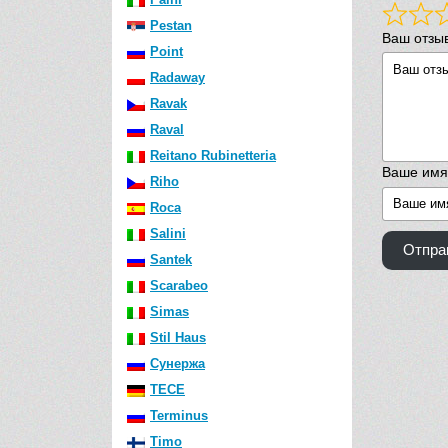
Pestan
Ваш отзы
Point
Radaway
Ravak
Raval
Reitano Rubinetteria
Ваше имя
Riho
Roca
Salini
Отпра
Santek
Scarabeo
Simas
Stil Haus
Сунержа
TECE
Terminus
Timo