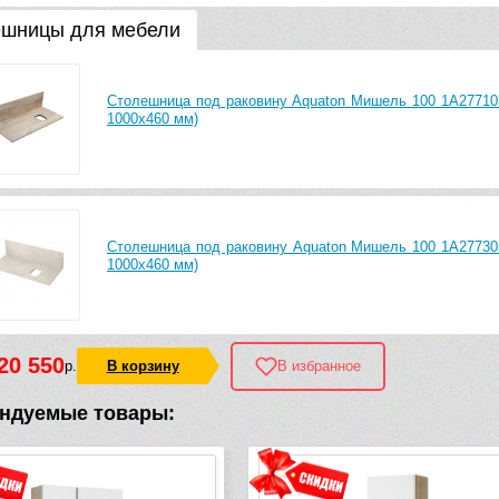
шницы для мебели
Раковина накладная Aquaton/Santek Одри Round 1WH501
Столешница под раковину Aquaton Мишель 100 1A277103
1000х460 мм)
Раковина накладная Aquaton Лола 60 1A73313KLK010 (6
Столешница под раковину Aquaton Мишель 100 1A277303
1000х460 мм)
20 550
р.
В корзину
В избранное
ндуемые товары: