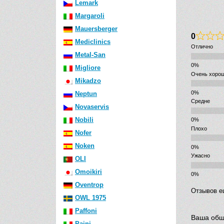
Lemark
Margaroli
Mauersberger
0
Mediclinics
Отлично
Metal-San
Migliore
Очень хоро
Mikadzo
Neptun
Средне
Novaservis
Nobili
Плохо
Nofer
Noken
Ужасно
OLI
Omoikiri
Oventrop
Отзывов е
OWL 1975
Paffoni
Ваша общ
Paini