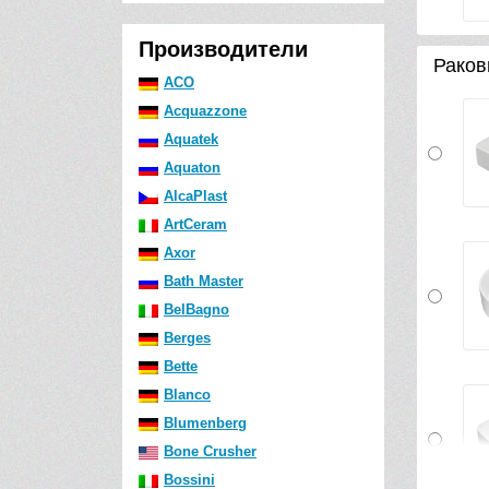
Производители
Раков
ACO
Acquazzone
Aquatek
Aquaton
AlcaPlast
ArtCeram
Axor
Bath Master
BelBagno
Berges
Bette
Blanco
Blumenberg
Bone Crusher
Bossini