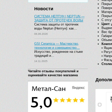
Покры
Поверх
Новости
Матер
Покрыт
СИСТЕМА НЕПТУН | NEPTUN —
С отсу
ЗАЩИТА ОТ ПРОТЕЧЕК ВОДЫ
Цвет:
Система защиты от протечек
Выдви
воды Neptun (Нептун): как…
Вес бр
06.06.2026
Габари
Объем 
GSI Ceramica — Мастерство,
Компл
технологии и совершенство…
• Ящик
Искусство, рожденное на стыке
• Регу
традиций и…
• Напр
• Фаса
14.11.2025
Столе
Читайте отзывы покупателей и
оценивайте качество магазина
Дополн