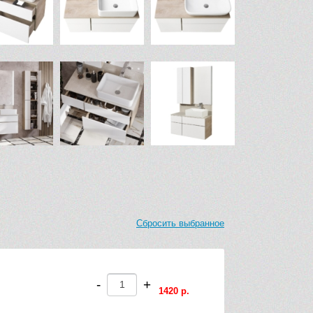
менная
мной механизм
Сбросить выбранное
-
+
1420 р.