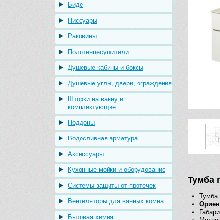
Биде
Писсуары
Раковины
Полотенцесушители
Душевые кабины и боксы
Душевые углы, двери, ограждения
Шторки на ванну и
комплектующие
Поддоны
Водосливная арматура
Аксессуары
Кухонные мойки и оборудование
Тумба 
Системы защиты от протечек
Тумба 
Вентиляторы для ванных комнат
Ориен
Габари
Бытовая химия
Матери