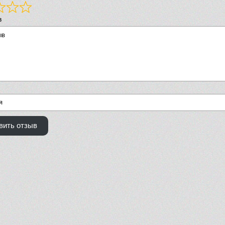
в
вить отзыв