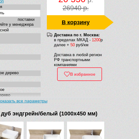
on
26940 р.
я
ль
к поставки
В корзину
яйте у менеджера
сной
Доставка по г. Москва:
в пределах МКАД -
1200
р
далее +
50
руб/км
Доставка в любой регион
РФ транспортными
компаниями
ое дерево
В избранное
ое
ерево
ашные дверки с
оказать все параметры
ами
дуб эндгрейн/белый (1000х450 мм)
угольная