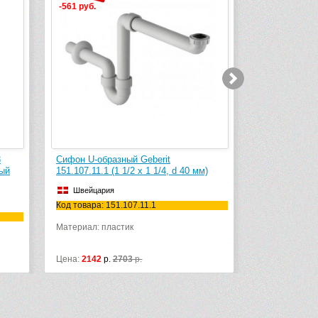
-561 руб.
-1 479 руб.
экспресс-дос
3
Сифон U-образный Geberit
Сифон для р
лый
151.107.11.1 (1 1/2 x 1 1/4, d 40 мм)
Германия
Швейцария
Код товара: 6
Код товара: 151.107.11.1
Материал: пл
Материал: пластик
Цена:
2142
р.
2703
р.
Цена:
2734
р.