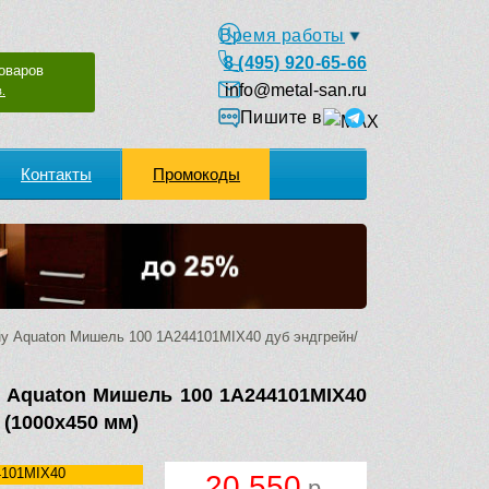
Время работы
8 (495) 920-65-66
оваров
info@metal-san.ru
.
Пишите в
Контакты
Промокоды
у Aquaton Мишель 100 1A244101MIX40 дуб эндгрейн/
 Aquaton Мишель 100 1A244101MIX40
 (1000х450 мм)
4101MIX40
20 550
р.