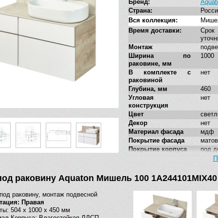
Бренд:
Aquat
Страна:
Росси
Вся коллекция:
Мише
Время доставки:
Сро
уточн
Монтаж
подве
Ширина по
1000
раковине, мм
В комплекте с
нет
раковиной
Глубина, мм
460
Угловая
нет
конструкция
Цвет
светл
Декор
нет
Материал фасада
мдф
Покрытие фасада
матов
Покрытие корпуса
под д
Система хранения
расп
П
ящик
Система плавного
есть
под раковину Aquaton Мишель 100 1A244101MIX40 
закрывания
Форма
прямо
под раковину, монтаж подвесной
Тумба под
да
тация: Правая
накладную
ты: 504 x 1000 x 450 мм
раковину
ал Корпуса: Влагостойкая ЛДСП