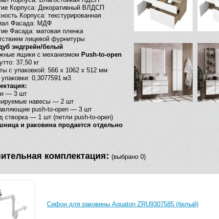
Стилистика
совре
тие Корпуса: Декоративный ВЛДСП
дизайна
ность Корпуса: текстурированная
Дополнительные
нажи
иал Фасада: МДФ
функции
ие Фасада: матовая пленка
тствием лицевой фурнитуры
Ширина, мм
1000
 дуб эндгрейн/белый
жные ящики с механизмом
Push-to-open
утто: 37,50 кг
ты с упаковкой: 566 x 1062 x 512 мм
упаковки: 0,3077591 м3
ектация:
и — 3 шт
лируемые навесы — 2 шт
авляющие push-to-open — 3 шт
д створка — 1 шт (петли push-to-open)
шница и раковина продается отдельно
ительная комплектация:
(выбрано 0)
Сифон для раковины Aquaton ZRU9307585 (белый)