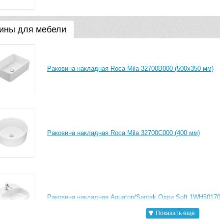
ины для мебели
Раковина накладная Roca Mila 32700B000 (500х350 мм)
Раковина накладная Roca Mila 32700C000 (400 мм)
Раковина накладная Aquaton/Santek Одри Soft 1WH50170
Показать еще