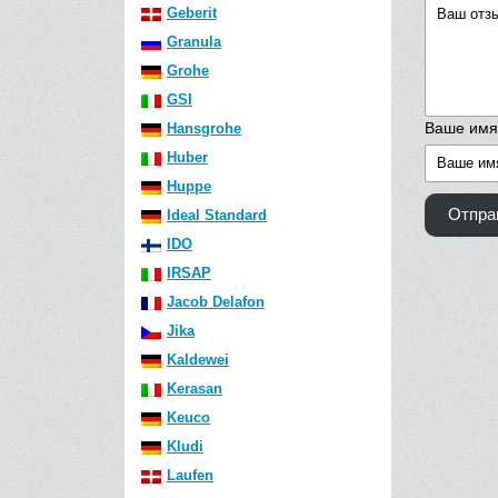
Geberit
Granula
Grohe
GSI
Ваше имя
Hansgrohe
Huber
Huppe
Отпра
Ideal Standard
IDO
IRSAP
Jacob Delafon
Jika
Kaldewei
Kerasan
Keuco
Kludi
Laufen