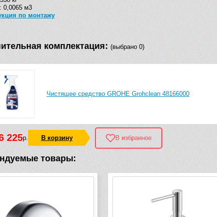
 0,0065 м3
укция по монтажу
ительная комплектация:
(выбрано 0)
Чистящее средство GROHE Grohclean 48166000
6 225
р.
В корзину
В избранное
ндуемые товары: