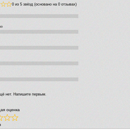
0 из 5 звёзд (основано на 0 отзывах)
шо
щё нет. Напишите первым.
ая оценка
в