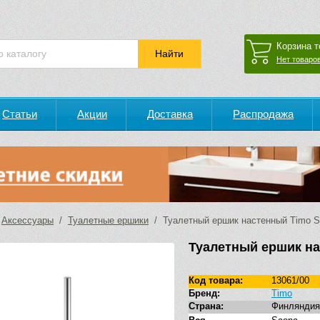
Корзина т
Нет товаров
Статьи
Акции
Доставка
Распродажа
/
Аксессуары
/
Туалетные ершики
/ Туалетный ершик настенный Timo Sa
Туалетный ершик на
Код товара:
13061/00
Бренд:
Timo
Страна:
Финляндия