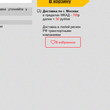
В корзину
авки уточняйте у
Доставка по г. Москва:
в пределах МКАД -
700
р
далее +
50
руб/км
ая
Доставка в любой регион
РФ транспортными
компаниями
В избранное