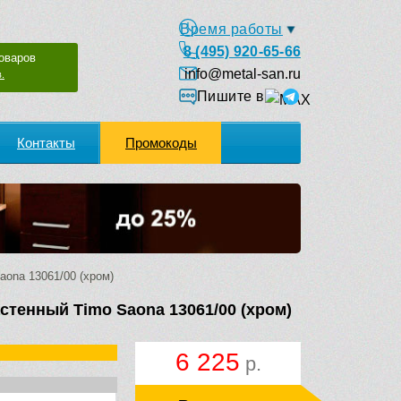
Время работы
8 (495) 920-65-66
оваров
info@metal-san.ru
.
Пишите в
Контакты
Промокоды
ona 13061/00 (хром)
стенный Timo Saona 13061/00 (хром)
6 225
р.