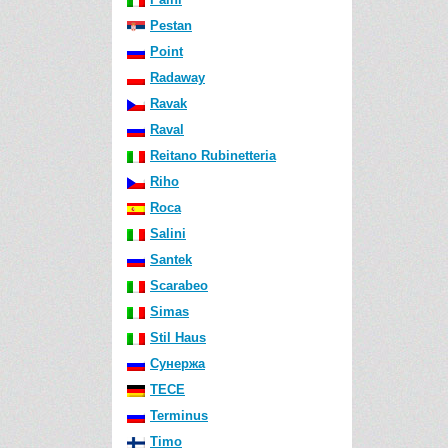
Pestan
Point
Radaway
Ravak
Raval
Reitano Rubinetteria
Riho
Roca
Salini
Santek
Scarabeo
Simas
Stil Haus
Сунержа
TECE
Terminus
Timo