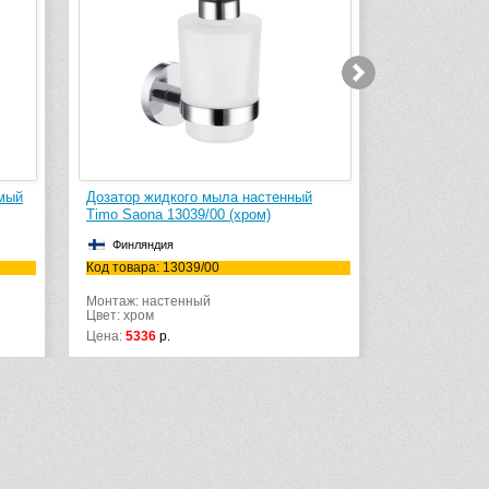
идкого мыла настенный
Дозатор жидкого мыла настенный
 13039/00 (хром)
Timo Saona 13339/00 (хром)
дия
Финляндия
: 13039/00
Код товара: 13339/00
астенный
Монтаж: настенный
Цвет: хром
р.
Цена:
13118
р.