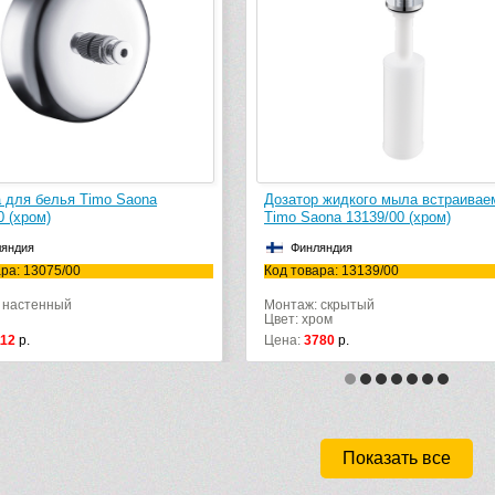
Дозатор жидкого мыла встраиваемый
Дозатор ж
Timo Saona 13139/00 (хром)
Timo Saona
Финляндия
Финлян
Код товара: 13139/00
Код товара
Монтаж: скрытый
Монтаж: н
Цвет: хром
Цвет: хром
Цена:
3780
р.
Цена:
5336
Показать все