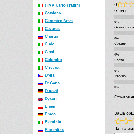
0
FIMA Carlo Frattini
Отлично
Catalano
Ceramica Nova
Очень хоро
Cezares
Charus
Средне
Cielo
Cisal
Colombo
Плохо
Cristina
Dreja
Ужасно
Dr.Gans
Duravit
Отзывов е
Dyson
Elsen
Ваша общ
Emco
Flaminia
Ваш отзы
Florentina