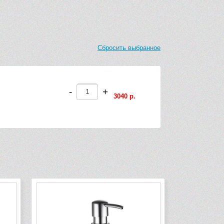
Сбросить выбранное
-
+
3040 р.