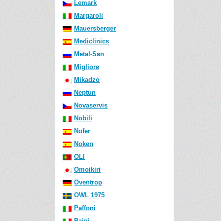
Lemark
Margaroli
Mauersberger
Mediclinics
Metal-San
Migliore
Mikadzo
Neptun
Novaservis
Nobili
Nofer
Noken
OLI
Omoikiri
Oventrop
OWL 1975
Paffoni
Paini