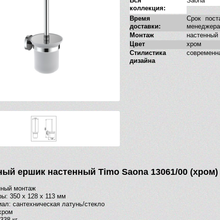
Вся
Saona
коллекция:
Время
Срок пост
доставки:
менеджера
Монтаж
настенный
Цвет
хром
Стилистика
современн
дизайна
ный ершик настенный Timo Saona 13061/00 (хром)
нный монтаж
ы: 350 х 128 х 113 мм
ал: сантехническая латунь/стекло
хром
338 кг