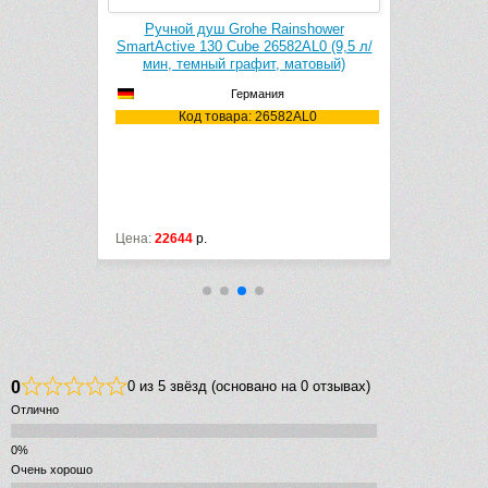
he Skate
Ручной душ Grohe Rainshower
Ручной д
 (темный
SmartActive 130 Cube 26582AL0 (9,5 л/
SmartAct
й)
мин, темный графит, матовый)
темн
Германия
2AL0
Код товара: 26582AL0
Ко
Цена:
22644
р.
Цена:
22644
0
0 из 5 звёзд (основано на 0 отзывах)
Отлично
Очень хорошо