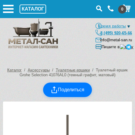
КАТАЛОГ
0
Время работы
8 (495) 920-65-66
info@metal-san.ru
Пишите в
Каталог
/
Аксессуары
/
Туалетные ершики
/ Туалетный ершик
Grohe Selection 41076AL0 (темный графит, матовый)
Поделиться