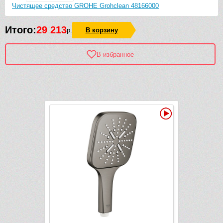
Чистящее средство GROHE Grohclean 48166000
Итого:
29 213
р.
В корзину
В избранное
Рек
Видео