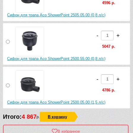
4596 р.
9409 р.
Сифон для трапа Aco ShowerPoint 2505.05.00 (0,8 л/с)
Декоративная решетка Aco ShowerPoint Волна 5141.25.28
-
+
5047 р.
Сифон для трапа Aco ShowerPoint 2500.55.00 (0,8 л/с)
-
+
4786 р.
Сифон для трапа Aco ShowerPoint 2500.05.00 (1,5 л/с)
Итого:
4 867
р.
В корзину
В избранное