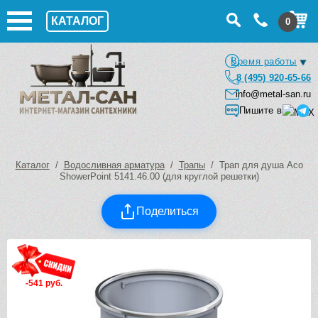
КАТАЛОГ
0
Время работы
8 (495) 920-65-66
info@metal-san.ru
Пишите в
Каталог
/
Водосливная арматура
/
Трапы
/ Трап для душа Aco
ShowerPoint 5141.46.00 (для круглой решетки)
Поделиться
-541 руб.