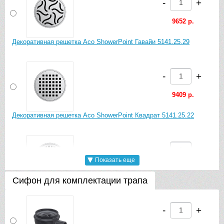
-
+
9652 р.
Декоративная решетка Aco ShowerPoint Гавайи 5141.25.29
-
+
9409 р.
Декоративная решетка Aco ShowerPoint Квадрат 5141.25.22
-
+
Показать еще
9652 р.
Сифон для комплектации трапа
Декоративная решетка Aco ShowerPoint Лес 5141.25.26
-
+
-
+