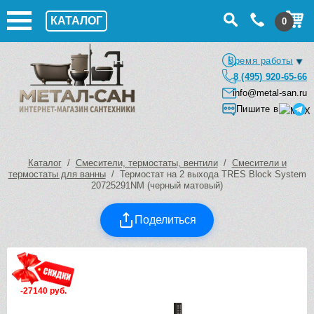
КАТАЛОГ
0
Время работы
8 (495) 920-65-66
info@metal-san.ru
Пишите в
Каталог
/
Смесители, термостаты, вентили
/
Смесители и
термостаты для ванны
/ Термостат на 2 выхода TRES Block System
20725291NM (черный матовый)
Поделиться
-27140 руб.