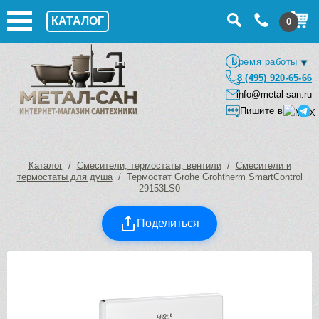
КАТАЛОГ
0
Время работы
8 (495) 920-65-66
info@metal-san.ru
Пишите в
Каталог
/
Смесители, термостаты, вентили
/
Смесители и
термостаты для душа
/ Термостат Grohe Grohtherm SmartControl
29153LS0
Поделиться