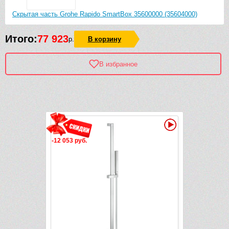
Скрытая часть Grohe Rapido SmartBox 35600000 (35604000)
Итого:
77 923
р.
В корзину
В избранное
Рек
Видео
Видео
-12 053 руб.
-4 151 руб.