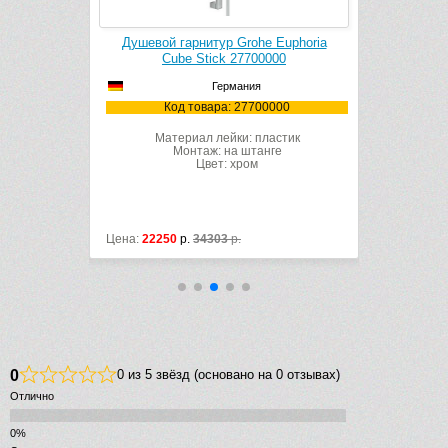
 Euphoria
Душевой гарнитур Grohe Euphoria
Душевой 
000
Cube Stick 27700000
Cub
Германия
2000
Код товара: 27700000
Ко
астик
Материал лейки: пластик
Мат
теле
Монтаж: на штанге
Мо
Цвет: хром
Цена:
22250
р.
34303
р.
Цена:
13750
0
0 из 5 звёзд (основано на 0 отзывах)
Отлично