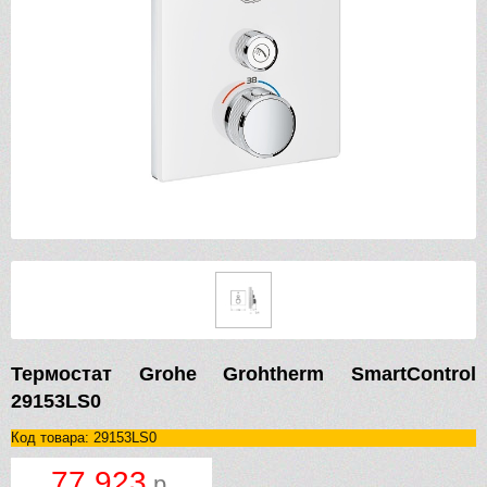
Термостат Grohe Grohtherm SmartControl
29153LS0
Код товара: 29153LS0
77 923
р.