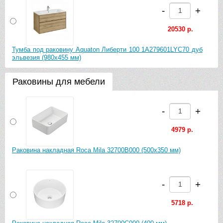
-
+
20530 р.
Тумба под раковину Aquaton Либерти 100 1A279601LYC70 дуб
эльвезия (980х455 мм)
Раковины для мебели
-
+
4979 р.
Раковина накладная Roca Mila 32700B000 (500х350 мм)
-
+
5718 р.