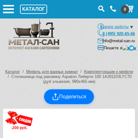
КАТАЛОГ
0
Время работы
8 (495) 920-65-66
info@metal-san.ru
Пишите в
Каталог
/
Мебель для ванных комнат
/
Комплектующие к мебели
/ Столешница под раковину Aquaton Либерти 100 1A281103LYC70
(дуб эльвезия, 990х465 мм)
Поделиться
-200 руб.