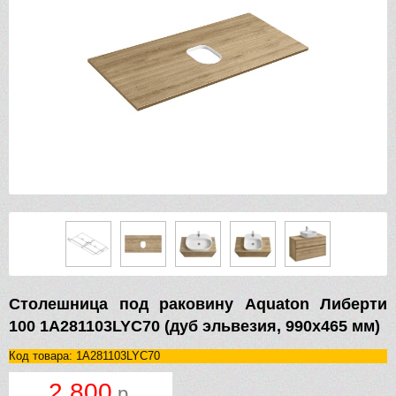
Столешница под раковину Aquaton Либерти
100 1A281103LYC70 (дуб эльвезия, 990х465 мм)
Код товара: 1A281103LYC70
2 800
р.