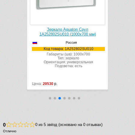
Раковина накладная Aquaton Лола 60 1A73313KLK010
(600х370 мм)
енто
Зеркало Aquaton Соул
Сифон
928 мм)
1A252802SU010 (1000х700 мм)
151.107.11
Россия
2VO010
Код товара: 1A252802SU010
Код
0x789
Габариты (шв): 1000x700
Тип: зеркало
альная
Ориентация: универсальная
ь
Подсветка: есть
Цена:
20530
р.
Цена:
2142
р
0
0 из 5 звёзд (основано на 0 отзывах)
Отлично