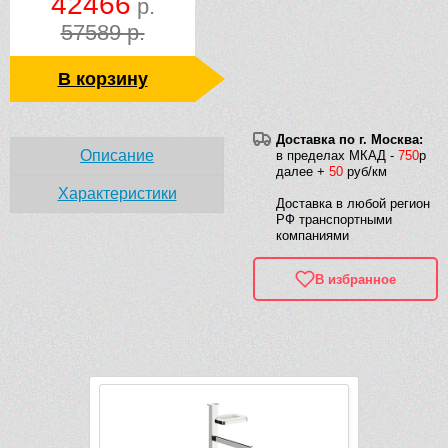
42466
р.
57589 р.
В корзину
Доставка по г. Москва:
Описание
в пределах МКАД -
750
р
далее +
50
руб/км
Характеристики
Доставка в любой регион
РФ транспортными
компаниями
В избранное
Рек