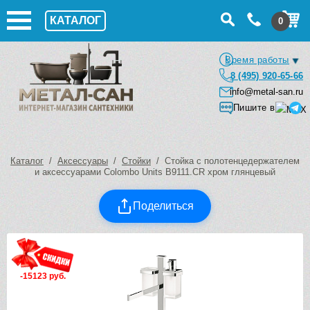
КАТАЛОГ
0
Время работы
8 (495) 920-65-66
info@metal-san.ru
Пишите в
Каталог
/
Аксессуары
/
Стойки
/ Стойка с полотенцедержателем
и аксессуарами Colombo Units B9111.CR хром глянцевый
Поделиться
-15123 руб.