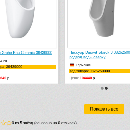
Писсуар Duravit Starck 3 0826250000,
Пи
mic 39439000
подвод воды сверху
(8.
Германия
Код товара: 0826250000
Код
Цена:
104440
р.
Це
Показать все
0 из 5 звёзд (основано на 0 отзывах)