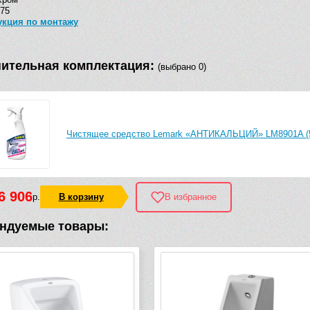
,75
укция по монтажу
ительная комплектация:
(выбрано 0)
Чистящее средство Lemark «АНТИКАЛЬЦИЙ» LM8901A (
6 906
р.
В корзину
В избранное
ндуемые товары: