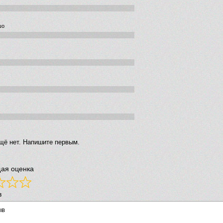
шо
щё нет. Напишите первым.
ая оценка
в