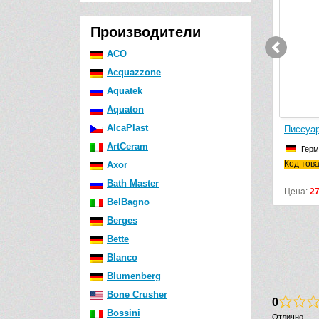
Производители
ACO
Acquazzone
Aquatek
Aquaton
AlcaPlast
Чистящее средство GROHE
Писсуар Grohe Bau Cera
Grohclean 48166000
ArtCeram
Германия
Германия
Код товара: 39439000
Axor
Код товара: 48166000
Bath Master
Цена:
3040
р.
Цена:
27640
р.
BelBagno
Berges
Bette
Blanco
Blumenberg
Bone Crusher
0
Bossini
Отлично