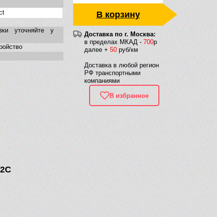
ct
В корзину
вки уточняйте у
Доставка по г. Москва:
в пределах МКАД -
700
р
ройство
далее +
50
руб/км
Доставка в любой регион
РФ транспортными
компаниями
В избранное
12C