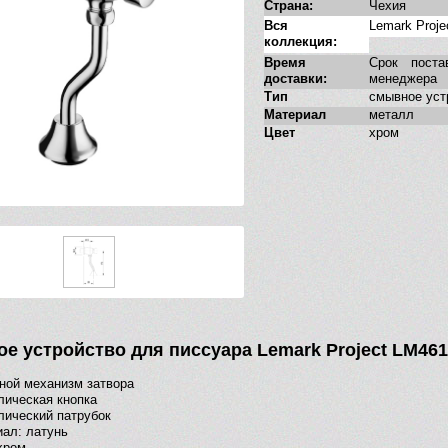
Страна:
Чехия
Вся
Lemark Proje
коллекция:
Время
Срок поста
доставки:
менеджера
Тип
смывное уст
Материал
металл
Цвет
хром
е устройство для писсуара Lemark Project LM46
ной механизм затвора
ическая кнопка
ический патрубок
ал: латунь
хром