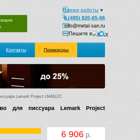
Время работы
8 (495) 920-65-66
оваров
info@metal-san.ru
.
Пишите в
Контакты
Промокоды
ссуара Lemark Project LM4612C
во для писсуара Lemark Project
6 906
р.