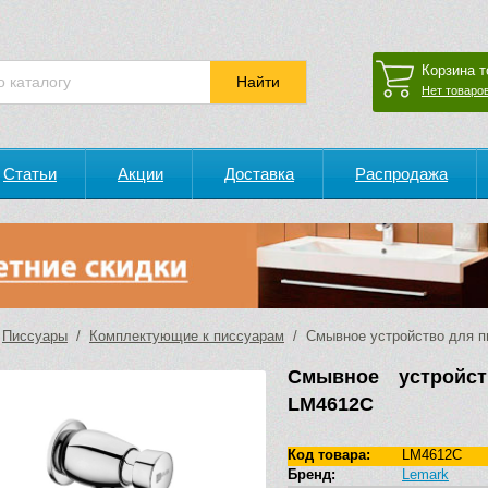
Корзина т
Нет товаров
Статьи
Акции
Доставка
Распродажа
/
Писсуары
/
Комплектующие к писсуарам
/ Смывное устройство для пи
Смывное устройст
LM4612C
Код товара:
LM4612C
Бренд:
Lemark