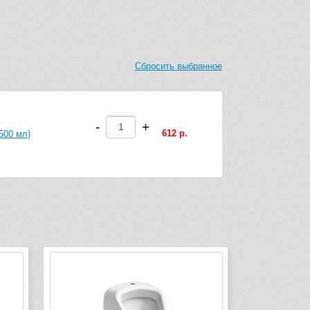
Сбросить выбранное
-
+
612 р.
500 мл)