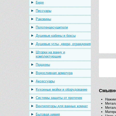
Биде
Писсуары
Раковины
Полотенцесушители
Душевые кабины и боксы
Душевые углы, двери, ограждения
Шторки на ванну и
комплектующие
Поддоны
Водосливная арматура
Аксессуары
Кухонные мойки и оборудование
Смывно
Системы защиты от протечек
Нажим
Металл
Вентиляторы для ванных комнат
Металл
Матери
Бытовая химия
Цвет: 