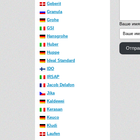
Geberit
Granula
Grohe
Ваше имя
GSI
Hansgrohe
Huber
Отпра
Huppe
Ideal Standard
IDO
IRSAP
Jacob Delafon
Jika
Kaldewei
Kerasan
Keuco
Kludi
Laufen