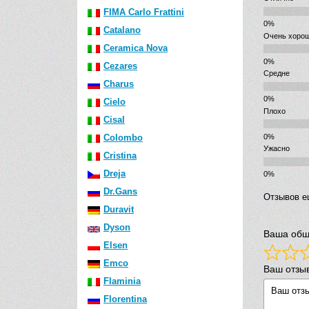
FIMA Carlo Frattini
Catalano
Очень хоро
Ceramica Nova
Cezares
Средне
Charus
Cielo
Плохо
Cisal
Colombo
Ужасно
Cristina
Dreja
Dr.Gans
Отзывов е
Duravit
Dyson
Ваша общ
Elsen
Emco
Ваш отзы
Flaminia
Florentina