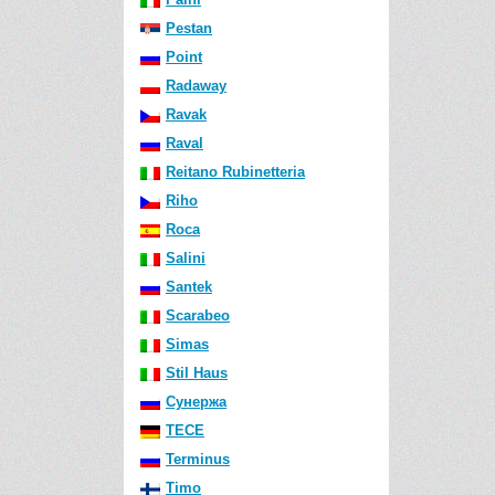
Pestan
Point
Radaway
Ravak
Raval
Reitano Rubinetteria
Riho
Roca
Salini
Santek
Scarabeo
Simas
Stil Haus
Сунержа
TECE
Terminus
Timo