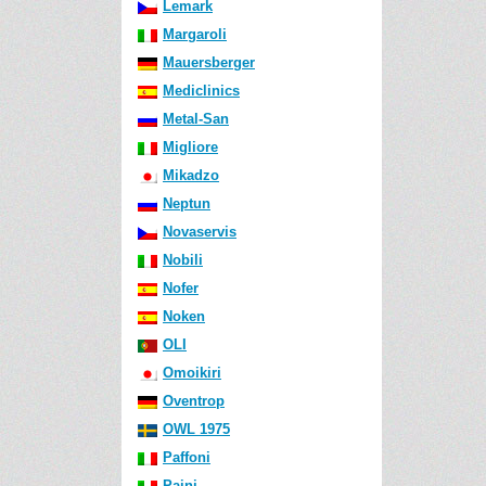
Lemark
Margaroli
Mauersberger
Mediclinics
Metal-San
Migliore
Mikadzo
Neptun
Novaservis
Nobili
Nofer
Noken
OLI
Omoikiri
Oventrop
OWL 1975
Paffoni
Paini