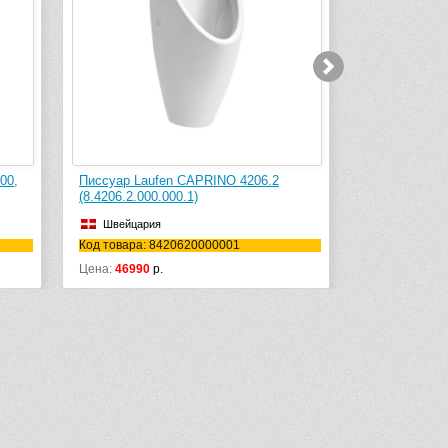
ссуар Laufen CAPRINO 4206.2
Писсуар Villeroy & Boch O.No
4206.2.000.000.1)
75230001 (7523 00 01)
Швейцария
Германия
 товара: 8420620000001
Код товара: 75230001
на:
46990
р.
Цена:
23198
р.