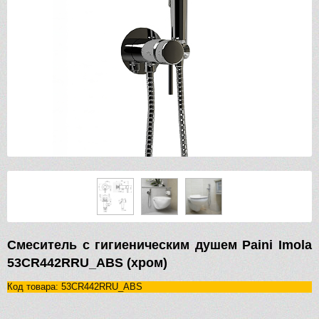
Смеситель с гигиеническим душем Paini Imola
53CR442RRU_ABS (хром)
Код товара: 53CR442RRU_ABS