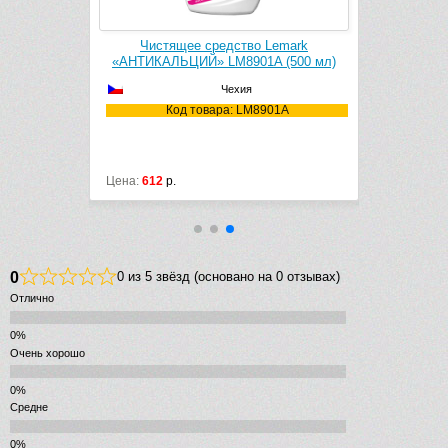
k Cleaner
Чистящее средство Lemark
Чистящее с
1106
«АНТИКАЛЬЦИЙ» LM8901A (500 мл)
Чехия
106
Код товара: LM8901A
Ко
Цена:
612
р.
Цена:
3040
р
0
0 из 5 звёзд (основано на 0 отзывах)
Отлично
Очень хорошо
Средне