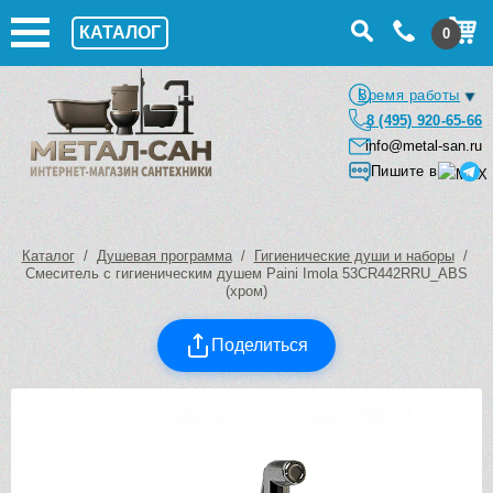
КАТАЛОГ
0
Время работы
8 (495) 920-65-66
info@metal-san.ru
Пишите в
Каталог
/
Душевая программа
/
Гигиенические души и наборы
/
Смеситель с гигиеническим душем Paini Imola 53CR442RRU_ABS
(хром)
Поделиться