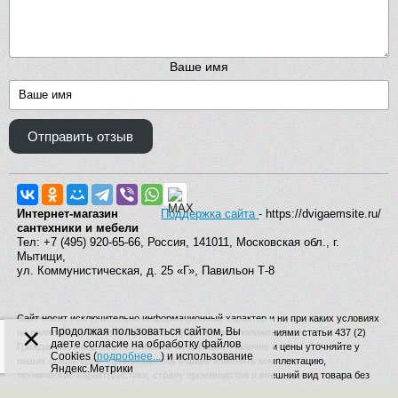
Ваше имя
Отправить отзыв
Интернет-магазин
Поддержка сайта
- https://dvigaemsite.ru/
сантехники и мебели
Тел: +7 (495) 920-65-66, Россия, 141011, Московская обл., г.
Мытищи,
ул. Коммунистическая, д. 25 «Г», Павильон Т-8
Сайт носит исключительно информационный характер и ни при каких условиях
×
Продолжая пользоваться сайтом, Вы
не является публичной офертой, определяемой положениями статьи 437 (2)
даете согласие на обработку файлов
Гражданского кодекса Российской Федерации. Наличие и цены уточняйте у
Cookies (
подробнее...
) и использование
наших операторов. Производитель вправе изменять комплектацию,
Яндекс.Метрики
технические характеристики, страну производства и внешний вид товара без
дополнительного уведомления.