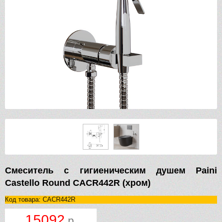
Смеситель с гигиеническим душем Paini
Castello Round CACR442R (хром)
Код товара: CACR442R
15092
р.