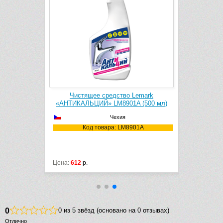
k Cleaner
Чистящее средство Lemark
Чистящее с
1106
«АНТИКАЛЬЦИЙ» LM8901A (500 мл)
Чехия
106
Код товара: LM8901A
Ко
Цена:
612
р.
Цена:
3040
р
0
0 из 5 звёзд (основано на 0 отзывах)
Отлично