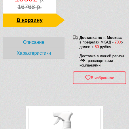
16768 р.
В корзину
Доставка по г. Москва:
Описание
в пределах МКАД -
700
р
далее +
50
руб/км
Характеристики
Доставка в любой регион
РФ транспортными
компаниями
В избранное
Рек