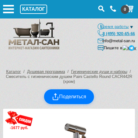
КАТАЛОГ
0
Время работы
8 (495) 920-65-66
info@metal-san.ru
Пишите в
Каталог
/
Душевая программа
/
Гигиенические души и наборы
/
Смеситель с гигиеническим душем Paini Castello Round CACR442R
(хром)
Поделиться
-1677 руб.