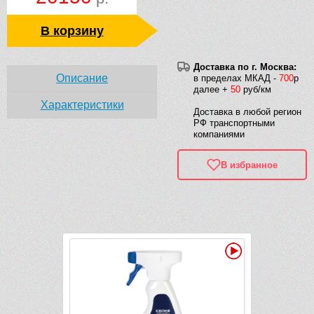
В корзину
Доставка по г. Москва:
Описание
в пределах МКАД -
700
р
далее +
50
руб/км
Характеристики
Доставка в любой регион
РФ транспортными
компаниями
В избранное
Рек
Видео