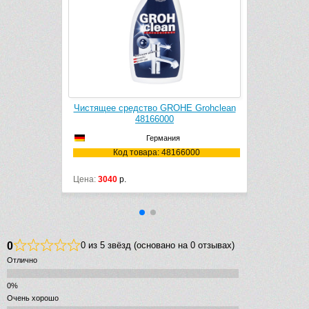
k Cleaner
Чистящее средство GROHE Grohclean
1106
48166000
Германия
106
Код товара: 48166000
Цена:
3040
р.
0
0 из 5 звёзд (основано на 0 отзывах)
Отлично
Очень хорошо