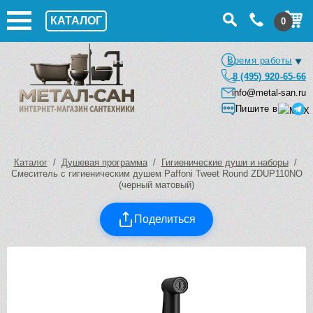
КАТАЛОГ
0
Время работы
8 (495) 920-65-66
info@metal-san.ru
Пишите в
Каталог
/
Душевая программа
/
Гигиенические души и наборы
/
Смеситель с гигиеническим душем Paffoni Tweet Round ZDUP110NO
(черный матовый)
Поделиться