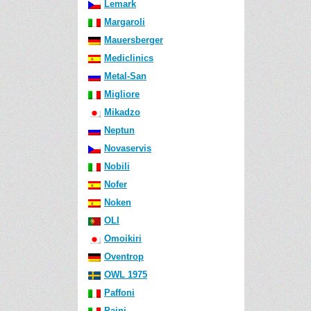
Lemark
Margaroli
Mauersberger
Mediclinics
Metal-San
Migliore
Mikadzo
Neptun
Novaservis
Nobili
Nofer
Noken
OLI
Omoikiri
Oventrop
OWL 1975
Paffoni
Paini