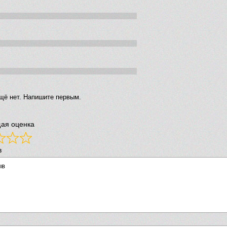
щё нет. Напишите первым.
ая оценка
в