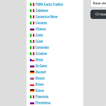
FIMA Carlo Frattini
Catalano
Отпра
Ceramica Nova
Cezares
Charus
Cielo
Cisal
Colombo
Cristina
Dreja
Dr.Gans
Duravit
Dyson
Elsen
Emco
Flaminia
Florentina