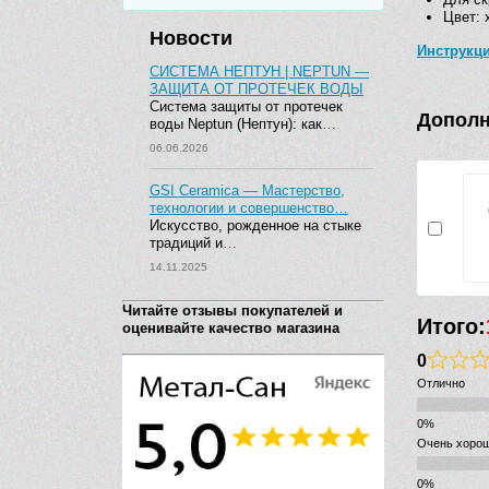
Цвет: 
Новости
Инструкц
СИСТЕМА НЕПТУН | NEPTUN —
ЗАЩИТА ОТ ПРОТЕЧЕК ВОДЫ
Система защиты от протечек
Дополн
воды Neptun (Нептун): как…
06.06.2026
GSI Ceramica — Мастерство,
технологии и совершенство…
Искусство, рожденное на стыке
традиций и…
14.11.2025
Читайте отзывы покупателей и
Итого:
оценивайте качество магазина
0
Отлично
Очень хоро