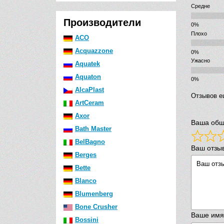
Средне
Производители
Плохо
ACO
Acquazzone
Ужасно
Aquatek
Aquaton
AlcaPlast
Отзывов е
ArtCeram
Axor
Ваша общ
Bath Master
BelBagno
Ваш отзы
Berges
Bette
Blanco
Blumenberg
Bone Crusher
Ваше имя
Bossini