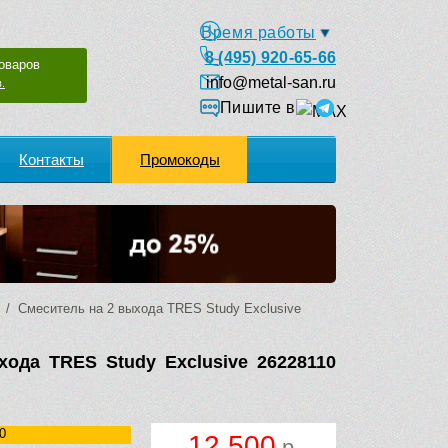
Время работы
8 (495) 920-65-66
оваров
info@metal-san.ru
.
Пишите в
Контакты
Промокоды
/ Смеситель на 2 выхода TRES Study Exclusive
ода TRES Study Exclusive 26228110
0
12 500
р.