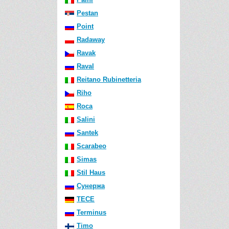
Pestan
Point
Radaway
Ravak
Raval
Reitano Rubinetteria
Riho
Roca
Salini
Santek
Scarabeo
Simas
Stil Haus
Сунержа
TECE
Terminus
Timo