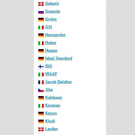
Geberit
Granula
Grohe
GSI
Hansgrohe
Huber
Huppe
Ideal Standard
IDO
IRSAP
Jacob Delafon
Jika
Kaldewei
Kerasan
Keuco
Kludi
Laufen