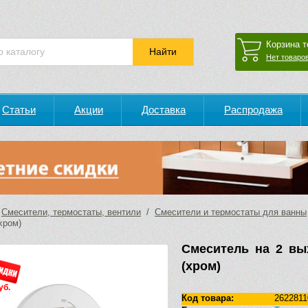
Корзина т
Нет товаров
Статьи
Акции
Доставка
Распродажа
/
Смесители, термостаты, вентили
/
Смесители и термостаты для ванны
хром)
Смеситель на 2 вых
(хром)
уб.
Код товара:
2622811