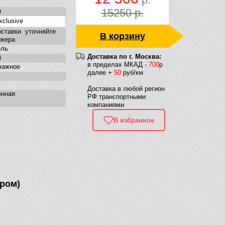
15250 р.
я
xclusive
ставки уточняйте
В корзину
джера
ель
Доставка по г. Москва:
й
в пределах МКАД -
700
р
чажное
далее +
50
руб/км
Доставка в любой регион
енная
РФ транспортными
компаниями
В избранное
хром)