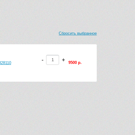
Сбросить выбранное
-
+
9500 р.
828110