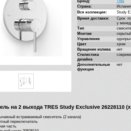
Бренд:
Tres
Страна:
Испани
Вся коллекция:
Study E
Время доставки:
Срок по
у мене
Тип
смесит
Монтаж
скрыты
Управление
одноры
Цвет
хром
Вращение излива
нет
Стилистика
соврем
дизайна
Дополнительные
нет
функции
ель на 2 выхода TRES Study Exclusive 26228110 (
чажный встраиваемый смеситель (2 канала)
отный переключатель
ая часть
рытой части 20828110