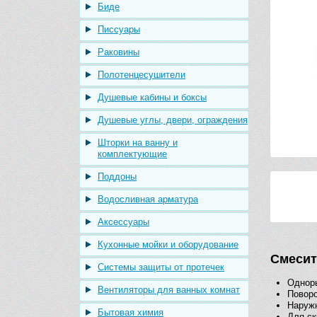
Биде
Писсуары
Раковины
Полотенцесушители
Душевые кабины и боксы
Душевые углы, двери, ограждения
Шторки на ванну и
комплектующие
Поддоны
Водосливная арматура
Аксессуары
Кухонные мойки и оборудование
Смесит
Системы защиты от протечек
Одноры
Вентиляторы для ванных комнат
Повор
Наружн
Бытовая химия
Для ск