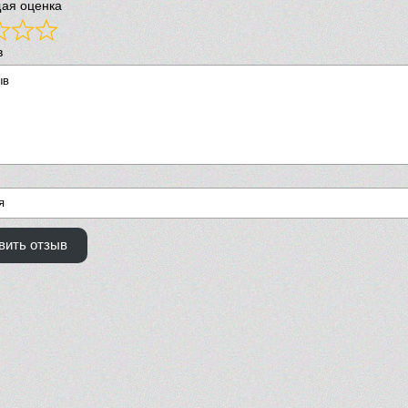
ая оценка
в
вить отзыв