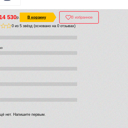
14 530
р.
В корзину
В избранное
0 из 5 звёзд (основано на 0 отзывах)
шо
щё нет. Напишите первым.