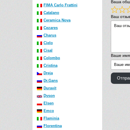
Ваша общ
FIMA Carlo Frattini
Catalano
Ваш отзы
Ceramica Nova
Cezares
Charus
Cielo
Cisal
Ваше имя
Colombo
Cristina
Dreja
Отпра
Dr.Gans
Duravit
Dyson
Elsen
Emco
Flaminia
Florentina