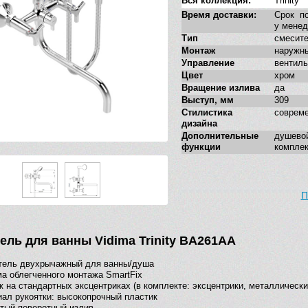
Вся коллекция:
Trinity
Время доставки:
Срок по
у мене
Тип
смесит
Монтаж
наружн
Управление
вентиль
Цвет
хром
Вращение излива
да
Выступ, мм
309
Стилистика
соврем
дизайна
Дополнительные
душев
функции
комплек
П
ель для ванны Vidima Trinity BA261AA
тель двухрычажный для ванны/душа
а облегченного монтажа SmartFix
 на стандартных эксцентриках (в комплекте: эксцентрики, металлическ
ал рукоятки: высокопрочный пластик
тый поворотный излив