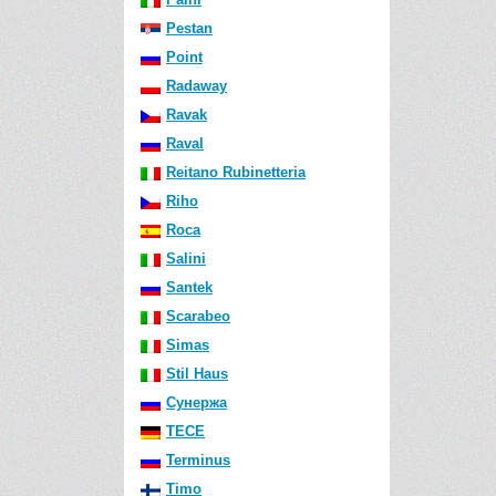
Pestan
Point
Radaway
Ravak
Raval
Reitano Rubinetteria
Riho
Roca
Salini
Santek
Scarabeo
Simas
Stil Haus
Сунержа
TECE
Terminus
Timo