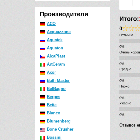
Производители
Итого:
ACO
0
Acquazzone
Отлично
Aquatek
Aquaton
Очень хоро
AlcaPlast
ArtCeram
Средне
Axor
Bath Master
Плохо
BelBagno
Berges
Ужасно
Bette
Blanco
Blumenberg
Отзывов е
Bone Crusher
Bossini