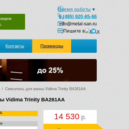
Время работы
8 (495) 920-65-66
оваров
info@metal-san.ru
.
Пишите в
Контакты
Промокоды
/ Смеситель для ванны Vidima Trinity BA261AA
ы Vidima Trinity BA261AA
A
14 530
р.
ия