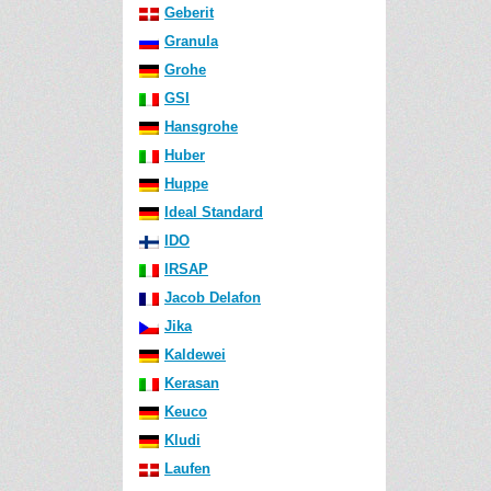
Geberit
Granula
Grohe
GSI
Hansgrohe
Huber
Huppe
Ideal Standard
IDO
IRSAP
Jacob Delafon
Jika
Kaldewei
Kerasan
Keuco
Kludi
Laufen