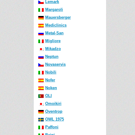
Lemark
Margaroli
Mauersberger
Mediclinics
Metal-San
Migliore
Mikadzo
Neptun
Novaservis
Nobili
Nofer
Noken
OLI
Omoikiri
Oventrop
OWL 1975
Paffoni
Paini