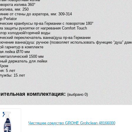
оворота излива 360°
излива, мм: 250
яние от стены до аэратора, мм: 309-314
р Perlator
ческие кранбуксы пр-ва Германии с поворотом 180°
а защиты рукоятки от нагревания Comfort Touch
тор холодной/горячей воды
ческий переключатель ванна/душ пр-ва Германии
ючение ванна/душ: ручное (позволяет использовать функцию “душ” даж
й гарнитур в комплекте
ая лейка Ø70 мм
 металлический 1500 мм
ный держатель для лейки
Хром
ия: 5 лет
лужбы: 15 лет
ительная комплектация:
(выбрано 0)
Чистящее средство GROHE Grohclean 48166000