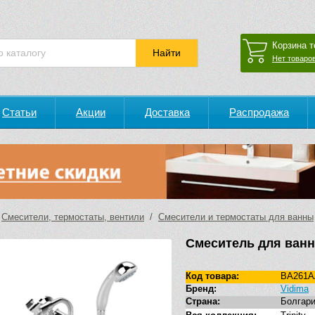
Корзина т
Нет товаров
Статьи
Акции
Доставка
Распродажа
/
Смесители, термостаты, вентили
/
Смесители и термостаты для ванны
Смеситель для ванн
Код товара:
BA261A
Бренд:
Vidima
Страна:
Болгар