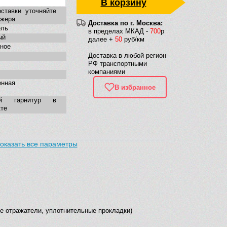
В корзину
ставки уточняйте
джера
Доставка по г. Москва:
ель
в пределах МКАД -
700
р
ый
далее +
50
руб/км
ное
Доставка в любой регион
РФ транспортными
компаниями
енная
В избранное
ой гарнитур в
те
оказать все параметры
ие отражатели, уплотнительные прокладки)