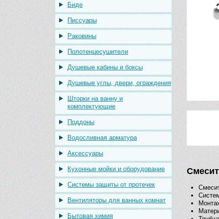
Биде
Писсуары
Раковины
Полотенцесушители
Душевые кабины и боксы
Душевые углы, двери, ограждения
Шторки на ванну и
комплектующие
Поддоны
Водосливная арматура
Аксессуары
Кухонные мойки и оборудование
Смесит
Системы защиты от протечек
Смеси
Систем
Вентиляторы для ванных комнат
Монтаж
Матери
Бытовая химия
Трубча