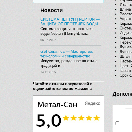
Угол п
Длина 
Новости
Рассто
Аэрато
СИСТЕМА НЕПТУН | NEPTUN —
Керами
ЗАЩИТА ОТ ПРОТЕЧЕК ВОДЫ
Систем
Система защиты от протечек
Индика
воды Neptun (Нептун): как…
Керами
06.06.2026
Перекл
Душево
GSI Ceramica — Мастерство,
Душев
технологии и совершенство…
Шланг
Искусство, рожденное на стыке
Настен
традиций и…
Цвет: 
Гарант
14.11.2025
Срок с
Читайте отзывы покупателей и
оценивайте качество магазина
Дополн