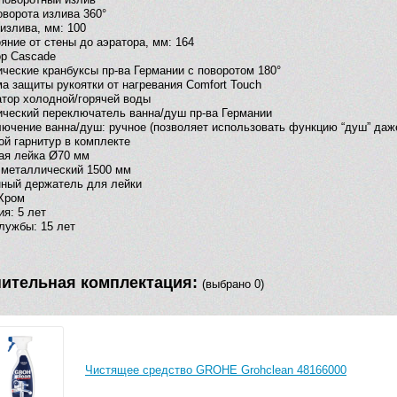
оворота излива 360°
излива, мм: 100
яние от стены до аэратора, мм: 164
р Cascade
ческие кранбуксы пр-ва Германии с поворотом 180°
а защиты рукоятки от нагревания Comfort Touch
тор холодной/горячей воды
ческий переключатель ванна/душ пр-ва Германии
ючение ванна/душ: ручное (позволяет использовать функцию “душ” даж
й гарнитур в комплекте
ая лейка Ø70 мм
 металлический 1500 мм
ный держатель для лейки
Хром
ия: 5 лет
лужбы: 15 лет
ительная комплектация:
(выбрано 0)
Чистящее средство GROHE Grohclean 48166000