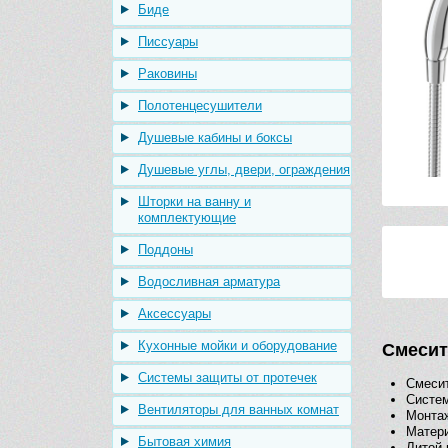
Биде
Писсуары
Раковины
Полотенцесушители
Душевые кабины и боксы
Душевые углы, двери, ограждения
Шторки на ванну и
комплектующие
Поддоны
Водосливная арматура
Аксессуары
Кухонные мойки и оборудование
Смесит
Системы защиты от протечек
Смеси
Систем
Вентиляторы для ванных комнат
Монтаж
Матери
Бытовая химия
Литой 