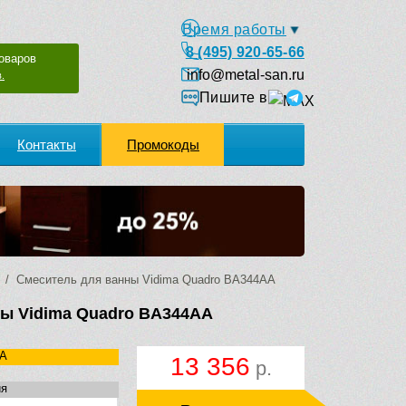
Время работы
8 (495) 920-65-66
оваров
info@metal-san.ru
.
Пишите в
Контакты
Промокоды
/ Смеситель для ванны Vidima Quadro BA344AA
ы Vidima Quadro BA344AA
A
13 356
р.
ия