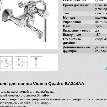
Вся коллекция:
Quadro
Время доставки:
Срок по
у мене
Тип
смесит
Монтаж
наружн
Управление
вентиль
Цвет
хром
Вращение излива
да
Выступ, мм
159
Стилистика
соврем
дизайна
Дополнительные
душев
функции
комплек
П
ель для ванны Vidima Quadro BA344AA
тель двухрычажный для ванны/душа
а облегченного монтажа SmartFix
 на стандартных эксцентриках (в комплекте: эксцентрики, металлическ
ал корпуса и излива: 100% латунь
поворотный излив