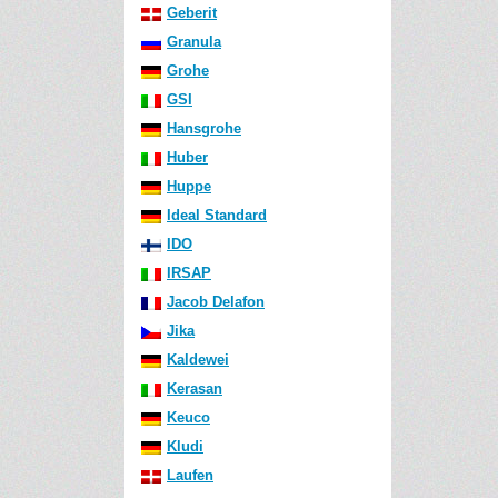
Geberit
Granula
Grohe
GSI
Hansgrohe
Huber
Huppe
Ideal Standard
IDO
IRSAP
Jacob Delafon
Jika
Kaldewei
Kerasan
Keuco
Kludi
Laufen