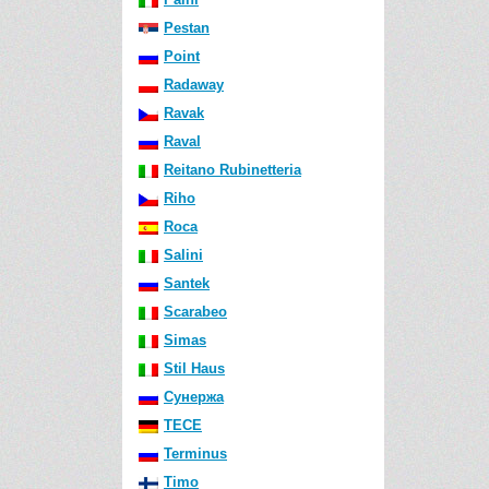
Pestan
Point
Radaway
Ravak
Raval
Reitano Rubinetteria
Riho
Roca
Salini
Santek
Scarabeo
Simas
Stil Haus
Сунержа
TECE
Terminus
Timo