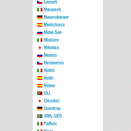
Lemark
Margaroli
Mauersberger
Mediclinics
Metal-San
Migliore
Mikadzo
Neptun
Novaservis
Nobili
Nofer
Noken
OLI
Omoikiri
Oventrop
OWL 1975
Paffoni
Paini