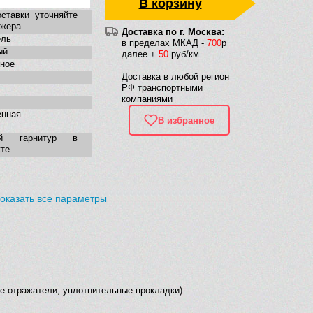
В корзину
ставки уточняйте
джера
Доставка по г. Москва:
ель
в пределах МКАД -
700
р
ый
далее +
50
руб/км
ное
Доставка в любой регион
РФ транспортными
компаниями
енная
В избранное
ой гарнитур в
те
оказать все параметры
ие отражатели, уплотнительные прокладки)