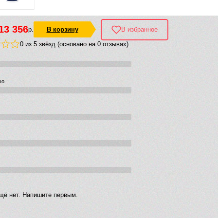
13 356
р.
В корзину
В избранное
0 из 5 звёзд (основано на 0 отзывах)
шо
щё нет. Напишите первым.