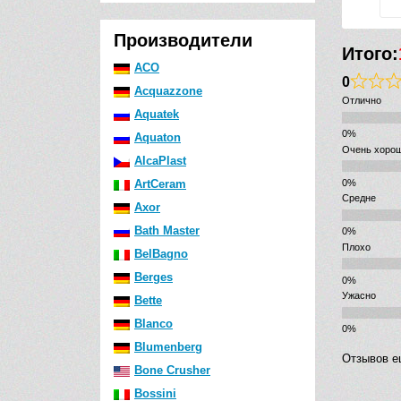
Производители
Итого:
ACO
0
Acquazzone
Отлично
Aquatek
Aquaton
Очень хоро
AlcaPlast
ArtCeram
Средне
Axor
Bath Master
Плохо
BelBagno
Berges
Ужасно
Bette
Blanco
Blumenberg
Отзывов е
Bone Crusher
Bossini