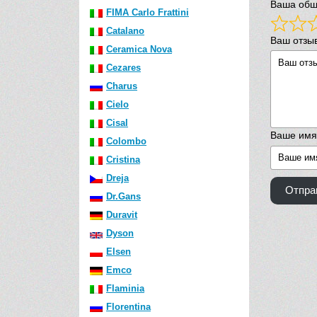
Ваша общ
FIMA Carlo Frattini
Catalano
Ваш отзы
Ceramica Nova
Cezares
Charus
Cielo
Cisal
Ваше имя
Colombo
Cristina
Dreja
Отпра
Dr.Gans
Duravit
Dyson
Elsen
Emco
Flaminia
Florentina