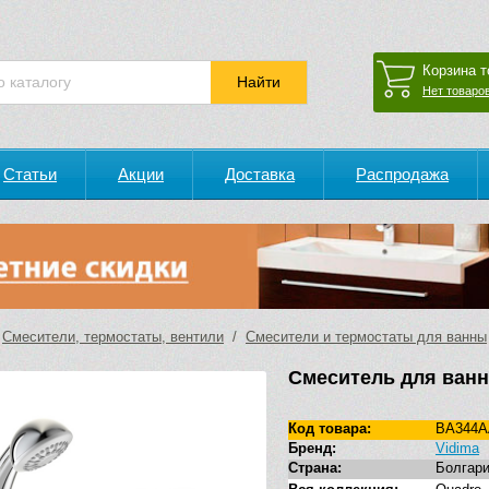
Корзина т
Нет товаров
Статьи
Акции
Доставка
Распродажа
/
Смесители, термостаты, вентили
/
Смесители и термостаты для ванны
Смеситель для ванн
Код товара:
BA344A
Бренд:
Vidima
Страна:
Болгар