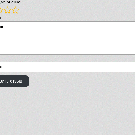
ая оценка
в
вить отзыв