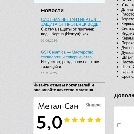
Угол п
Длина 
Новости
Рассто
Аэрато
СИСТЕМА НЕПТУН | NEPTUN —
Керами
ЗАЩИТА ОТ ПРОТЕЧЕК ВОДЫ
Систем
Система защиты от протечек
Индика
воды Neptun (Нептун): как…
Керами
06.06.2026
Перекл
Душево
GSI Ceramica — Мастерство,
Душев
технологии и совершенство…
Шланг
Искусство, рожденное на стыке
Настен
традиций и…
Цвет: 
Гарант
14.11.2025
Срок с
Читайте отзывы покупателей и
оценивайте качество магазина
Дополн