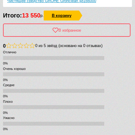
Чистящее средство GROHE Grohclean 48166000
Итого:
13 550
р.
В корзину
В избранное
0
0 из 5 звёзд (основано на 0 отзывах)
Отлично
Очень хорошо
Средне
Плохо
Ужасно