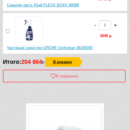
Скрытая часть Kludi FLEXX.BOXX 88088
-
+
3040 р.
Чистящее средство GROHE Grohclean 48166000
Итого:
204 864
р.
В корзину
В избранное
Рек
Видео