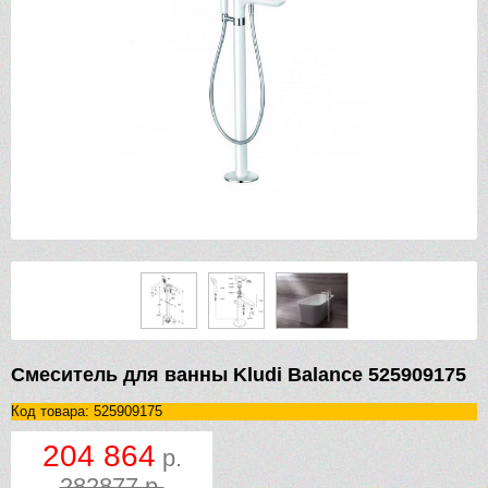
Смеситель для ванны Kludi Balance 525909175
Код товара: 525909175
204 864
р.
282877 р.