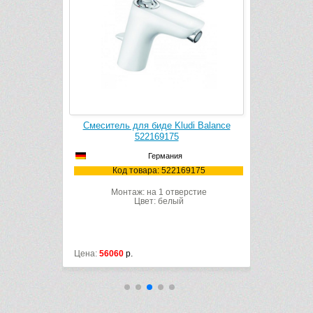
ны Kludi
Смеситель для биде Kludi Balance
Смесите
75
522169175
B
Германия
9175
Код товара: 522169175
Ко
рстие
Монтаж: на 1 отверстие
Мон
Цвет: белый
Цена:
56060
р.
Цена:
69014