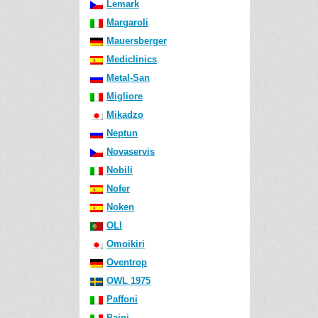
Lemark
Margaroli
Mauersberger
Mediclinics
Metal-San
Migliore
Mikadzo
Neptun
Novaservis
Nobili
Nofer
Noken
OLI
Omoikiri
Oventrop
OWL 1975
Paffoni
Paini