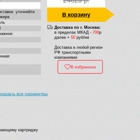
24623 р.
ставки уточняйте
В корзину
джера
ель
Доставка по г. Москва:
й
в пределах МКАД -
700
р
чажное
далее +
50
руб/км
Доставка в любой регион
РФ транспортными
енная
компаниями
В избранное
оказать все параметры
ивающему картриджу