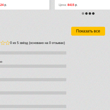
Цена:
8415
р.
Цена:
300
Показать все
0 из 5 звёзд (основано на 0 отзывах)
шо