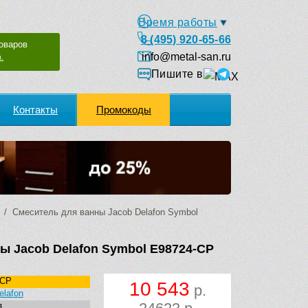
Время работы
8 (495) 920-65-66
оваров
info@metal-san.ru
.
Пишите в
Контакты
Промокоды
/ Смеситель для ванны Jacob Delafon Symbol
ы Jacob Delafon Symbol E98724-CP
-CP
10 543
р.
elafon
я