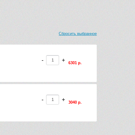
Сбросить выбранное
-
+
6301 р.
-
+
3040 р.