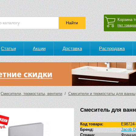
Корзина т
Нет товаров
Статьи
Акции
Доставка
Распродажа
/
Смесители, термостаты, вентили
/
Смесители и термостаты для ванны
Смеситель для ванн
Код товара:
E98724
руб.
Бренд:
Jacob D
Страна:
Франци