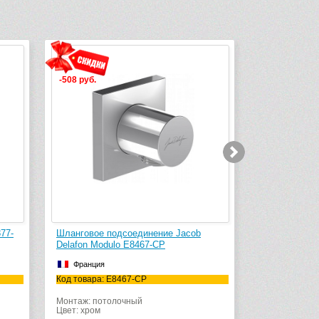
 подсоединение Jacob
Шланговое подсоединение Jacob
odulo E8467-CP
Delafon Modulo E8463-CP
я
Франция
: E8467-CP
Код товара: E8463-CP
отолочный
Монтаж: потолочный
Цвет: хром