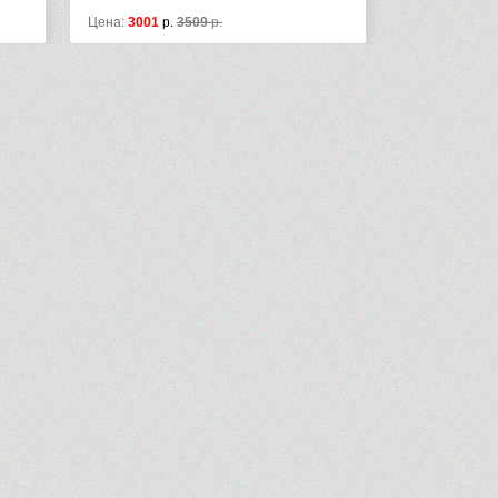
1
р.
3509
р.
Цена:
3479
р.