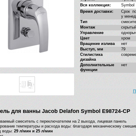
Вся коллекция:
Symbol
Время доставки:
Срок по
у мене
Тип
смесит
Монтаж
скрыты
Управление
одноры
Цвет
хром
Вращение излива
нет
Выступ, мм
79
Стилистика
соврем
дизайна
Дополнительные
нет
функции
П
ель для ванны Jacob Delafon Symbol E98724-CP
ваемый смеситель с переключателем на 2 выхода, лицевая панель
рование температуры и расхода воды: благодаря механическому смеш
д воды:
29 л/мин и 25 л/мин
кг