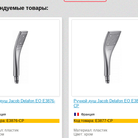
ндуемые товары:
-508 руб.
E3876-
Ручной душ Jacob Delafon EO E3877-
Шланговое
CP
Delafon M
Франция
Франци
Код товара: E3877-CP
Код товара
Материал: пластик
Монтаж: п
Цвет: хром
Цвет: хром