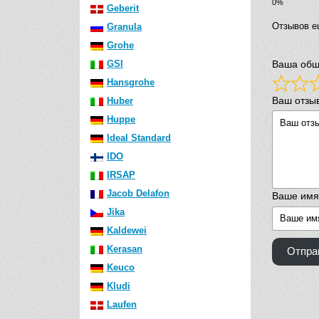
Geberit
Отзывов е
Granula
Grohe
GSI
Ваша общ
Hansgrohe
Ваш отзы
Huber
Huppe
Ideal Standard
IDO
IRSAP
Jacob Delafon
Ваше имя
Jika
Kaldewei
Kerasan
Отпра
Keuco
Kludi
Laufen