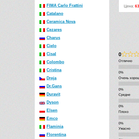
 хром
FIMA Carlo Frattini
:
24307
р.
Цена:
6324
р.
Catalano
Ceramica Nova
Cezares
Charus
Cielo
0
Cisal
Отлично
Colombo
Cristina
Dreja
Очень хоро
Dr.Gans
Duravit
Средне
Dyson
Elsen
Плохо
Emco
Flaminia
Ужасно
Florentina