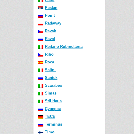
Pestan
Point
Radaway
Ravak
Raval
Reitano Rubinetteria
Riho
Roca
Salini
Santek
Scarabeo
Simas
Stil Haus
Сунержа
TECE
Terminus
Timo