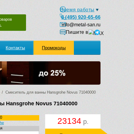
Время работы
8 (495) 920-65-66
оваров
info@metal-san.ru
.
Пишите в
Контакты
Промокоды
/ Смеситель для ванны Hansgrohe Novus 71040000
ы Hansgrohe Novus 71040000
0
23134
р.
he
ия