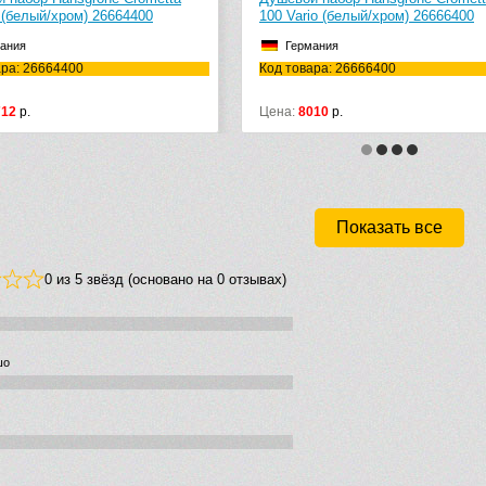
io (белый/хром) 26666400
1jet 27729000
ания
Германия
ара: 26666400
Код товара: 27729000
010
р.
Цена:
11555
р.
Показать все
0 из 5 звёзд (основано на 0 отзывах)
шо