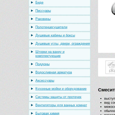
Биде
Писсуары
Раковины
Полотенцесушители
Душевые кабины и боксы
Душевые углы, двери, ограждения
Шторки на ванну и
комплектующие
Поддоны
Водосливная арматура
Аксессуары
Кухонные мойки и оборудование
Смесит
Системы защиты от протечек
выступ
вид со
Вентиляторы для ванных комнат
межосе
обычна
Бытовая химия
расход