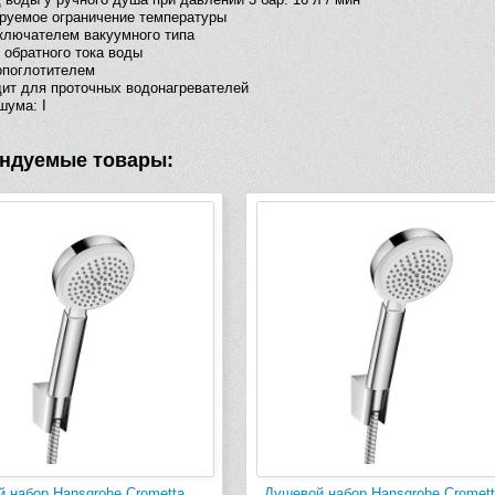
руемое ограничение температуры
ключателем вакуумного типа
 обратного тока воды
опоглотителем
ит для проточных водонагревателей
шума: I
ндуемые товары:
 набор Hansgrohe Crometta
Душевой набор Hansgrohe Cromett