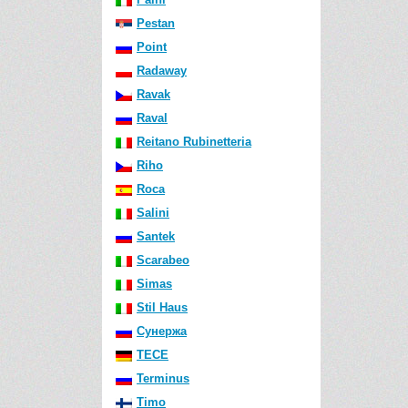
Pestan
Point
Radaway
Ravak
Raval
Reitano Rubinetteria
Riho
Roca
Salini
Santek
Scarabeo
Simas
Stil Haus
Сунержа
TECE
Terminus
Timo