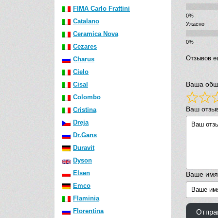
FIMA Carlo Frattini
Catalano
Ужасно
Ceramica Nova
Cezares
Отзывов е
Charus
Cielo
Ваша общ
Cisal
Colombo
Ваш отзы
Cristina
Dreja
Dr.Gans
Duravit
Dyson
Elsen
Ваше имя
Emco
Flaminia
Florentina
Отпра