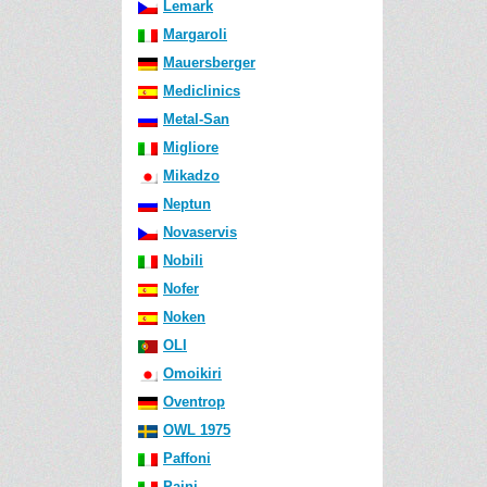
Lemark
Margaroli
Mauersberger
Mediclinics
Metal-San
Migliore
Mikadzo
Neptun
Novaservis
Nobili
Nofer
Noken
OLI
Omoikiri
Oventrop
OWL 1975
Paffoni
Paini