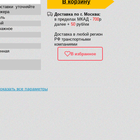
В корзину
ставки уточняйте
джера
Доставка по г. Москва:
ель
в пределах МКАД -
700
р
ый
далее +
50
руб/км
чажное
Доставка в любой регион
РФ транспортными
компаниями
енная
В избранное
оказать все параметры