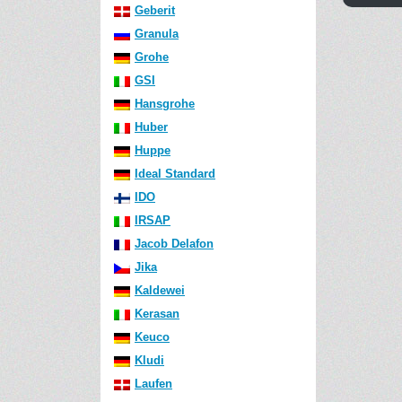
Geberit
Granula
Grohe
GSI
Hansgrohe
Huber
Huppe
Ideal Standard
IDO
IRSAP
Jacob Delafon
Jika
Kaldewei
Kerasan
Keuco
Kludi
Laufen