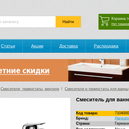
Корзина т
Нет товаров
Статьи
Акции
Доставка
Распродажа
/
Смесители, термостаты, вентили
/
Смесители и термостаты для ванны
Смеситель для ванн
Код товара:
7104000
Бренд:
Hansgro
Страна:
Герман