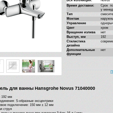
Вся коллекция:
Novus
Время доставки:
Срок по
у мене
Тип
смесит
Монтаж
наружн
Управление
одноры
Цвет
хром
Вращение излива
нет
Выступ, мм
192
Стилистика
соврем
дизайна
Дополнительные
нет
функции
П
ель для ванны Hansgrohe Novus 71040000
 192 мм
единения: S-образные эксцентрики
вое подключение: 150 мм ± 12 мм
я струя
 воды у ручного душа при давлении 3 бар: 16 л / мин