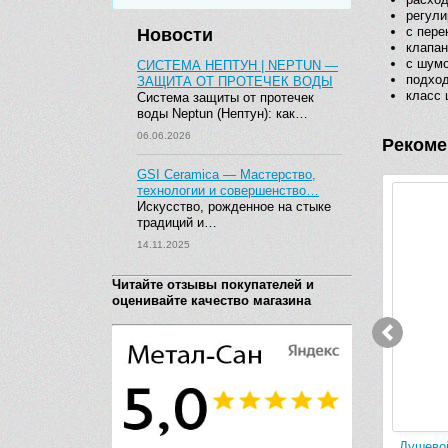
регули
с пере
Новости
клапан
с шум
СИСТЕМА НЕПТУН | NEPTUN —
подход
ЗАЩИТА ОТ ПРОТЕЧЕК ВОДЫ
класс 
Система защиты от протечек
воды Neptun (Нептун): как…
06.06.2026
Рекоме
GSI Ceramica — Мастерство,
технологии и совершенство…
Искусство, рожденное на стыке
традиций и…
14.11.2025
Читайте отзывы покупателей и
оценивайте качество магазина
ometta 85
Душевой набор Hansgrohe Crometta
Душевой