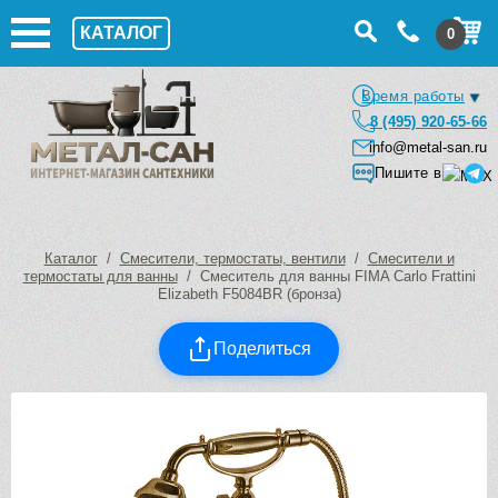
КАТАЛОГ
0
Время работы
8 (495) 920-65-66
info@metal-san.ru
Пишите в
Каталог
/
Смесители, термостаты, вентили
/
Смесители и
термостаты для ванны
/ Смеситель для ванны FIMA Carlo Frattini
Elizabeth F5084BR (бронза)
Поделиться